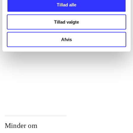
...
Tillad alle
Tillad valgte
...
Afvis
...
...
...
Minder om