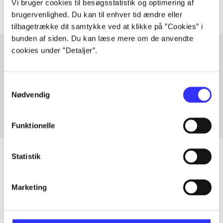
Vi bruger cookies til besøgsstatistik og optimering af
brugervenlighed. Du kan til enhver tid ændre eller
tilbagetrække dit samtykke ved at klikke på ”Cookies” i
bunden af siden. Du kan læse mere om de anvendte
cookies under ”Detaljer”.
Artikler med samme emner
Samtykkevalg
Fra
Nødvendig
Funktionelle
Statistik
Artikler
Marketing
Alle registrerede artikler fordelt på udgivelser