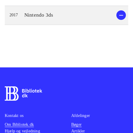
Nintendo 3ds
2017
Kontakt os
Afdelinger
Om Bibliotek.dk
Bøger
Hjælp og vejledning
Artikler