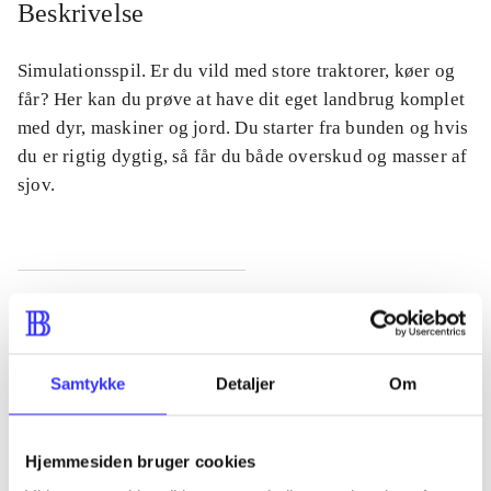
Beskrivelse
Simulationsspil. Er du vild med store traktorer, køer og
får? Her kan du prøve at have dit eget landbrug komplet
med dyr, maskiner og jord. Du starter fra bunden og hvis
du er rigtig dygtig, så får du både overskud og masser af
sjov.
Tidsskrift
Artiklen er en del af
Samtykke
Detaljer
Om
lorem ipsum dolor sit amet ...
Tidsskrift
Hjemmesiden bruger cookies
Artiklerne i
handler ofte om