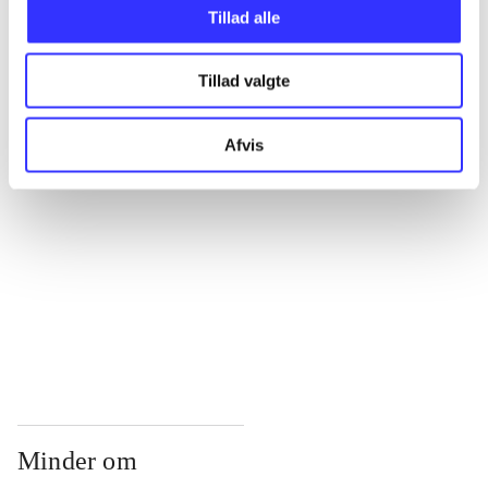
...
Tillad alle
Tillad valgte
...
Afvis
...
...
...
Minder om