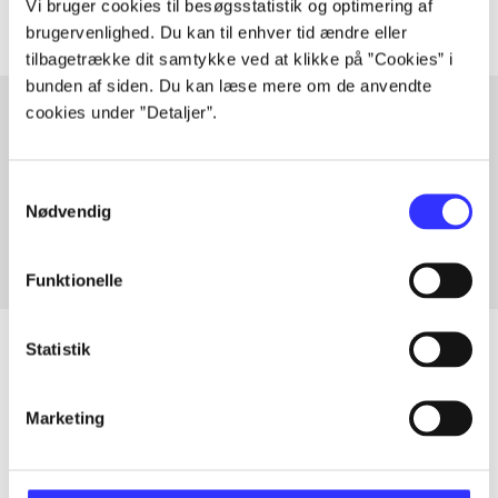
Vi bruger cookies til besøgsstatistik og optimering af
brugervenlighed. Du kan til enhver tid ændre eller
tilbagetrække dit samtykke ved at klikke på ”Cookies” i
bunden af siden. Du kan læse mere om de anvendte
cookies under ”Detaljer”.
Artikler med samme emner
Samtykkevalg
Fra
Nødvendig
Funktionelle
Statistik
Artikler
Marketing
Alle registrerede artikler fordelt på udgivelser