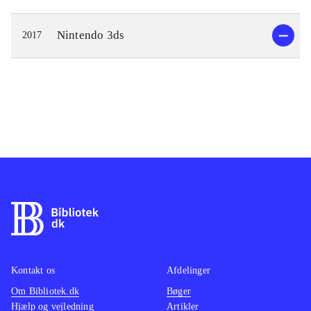
Nintendo 3ds
2017
Kontakt os
Afdelinger
Om Bibliotek.dk
Bøger
Hjælp og vejledning
Artikler