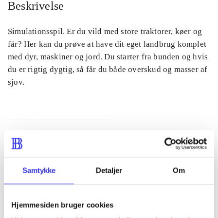
Beskrivelse
Simulationsspil. Er du vild med store traktorer, køer og
får? Her kan du prøve at have dit eget landbrug komplet
med dyr, maskiner og jord. Du starter fra bunden og hvis
du er rigtig dygtig, så får du både overskud og masser af
sjov.
Tidsskrift
Artiklen er en del af
Samtykke
Detaljer
Om
lorem ipsum dolor sit amet ...
Tidsskrift
Hjemmesiden bruger cookies
Artiklerne i
handler ofte om