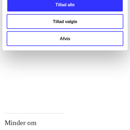
...
Tillad alle
Tillad valgte
...
Afvis
...
...
...
Minder om