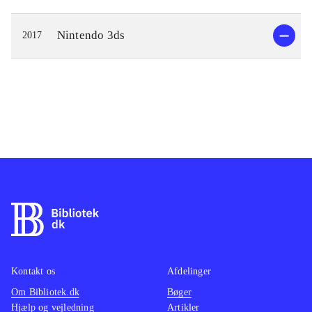
Nintendo 3ds
2017
Kontakt os
Afdelinger
Om Bibliotek.dk
Bøger
Hjælp og vejledning
Artikler