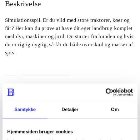
Beskrivelse
Simulationsspil. Er du vild med store traktorer, køer og
får? Her kan du prøve at have dit eget landbrug komplet
med dyr, maskiner og jord. Du starter fra bunden og hvis
du er rigtig dygtig, så får du både overskud og masser af
sjov.
Tidsskrift
Artiklen er en del af
Samtykke
Detaljer
Om
lorem ipsum dolor sit amet ...
Tidsskrift
Hjemmesiden bruger cookies
Artiklerne i
handler ofte om