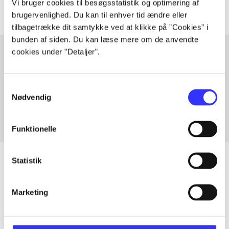
Vi bruger cookies til besøgsstatistik og optimering af
brugervenlighed. Du kan til enhver tid ændre eller
tilbagetrække dit samtykke ved at klikke på ”Cookies” i
bunden af siden. Du kan læse mere om de anvendte
cookies under ”Detaljer”.
Artikler med samme emner
Samtykkevalg
Fra
Nødvendig
Funktionelle
Statistik
Artikler
Marketing
Alle registrerede artikler fordelt på udgivelser