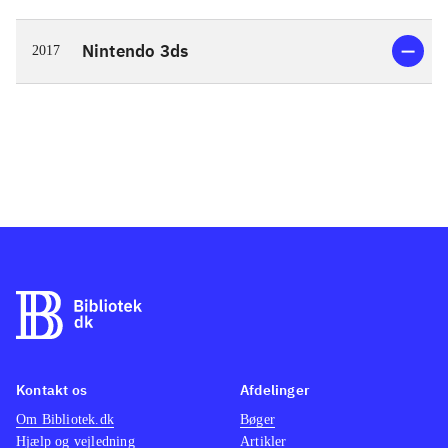
Nintendo 3ds
2017
Kontakt os
Afdelinger
Om Bibliotek.dk
Bøger
Hjælp og vejledning
Artikler