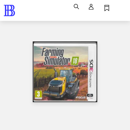
Søg
Log ind
Husk
Menu
Spil / computerspil
Nintendo 3ds, 2017