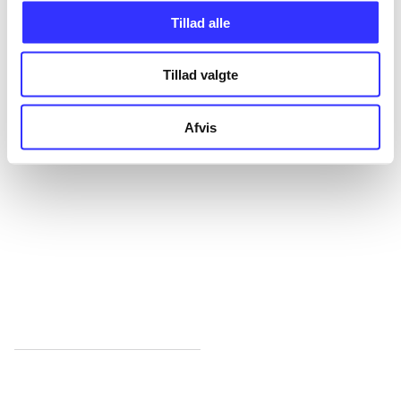
...
Tillad alle
...
Tillad valgte
Afvis
...
...
...
Minder om