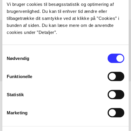
Vi bruger cookies til besøgsstatistik og optimering af
brugervenlighed. Du kan til enhver tid ændre eller
tilbagetrække dit samtykke ved at klikke på ”Cookies” i
bunden af siden. Du kan læse mere om de anvendte
cookies under ”Detaljer”.
Artikler med samme emner
Fra
Samtykkevalg
Nødvendig
Funktionelle
Statistik
Artikler
Marketing
Alle registrerede artikler fordelt på udgivelser