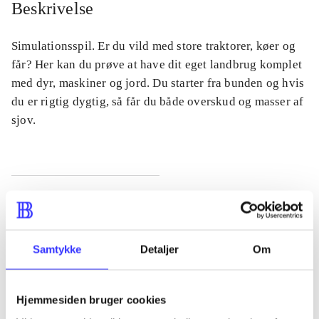
Beskrivelse
Simulationsspil. Er du vild med store traktorer, køer og
får? Her kan du prøve at have dit eget landbrug komplet
med dyr, maskiner og jord. Du starter fra bunden og hvis
du er rigtig dygtig, så får du både overskud og masser af
sjov.
Tidsskrift
Artiklen er en del af
Samtykke
Detaljer
Om
lorem ipsum dolor sit amet ...
Tidsskrift
Hjemmesiden bruger cookies
Artiklerne i
handler ofte om