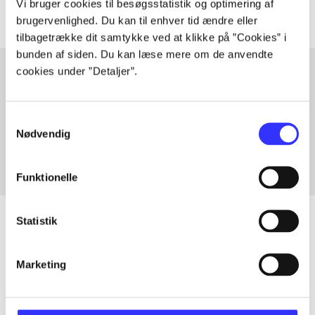
Vi bruger cookies til besøgsstatistik og optimering af
brugervenlighed. Du kan til enhver tid ændre eller
tilbagetrække dit samtykke ved at klikke på ”Cookies” i
bunden af siden. Du kan læse mere om de anvendte
cookies under ”Detaljer”.
Artikler med samme emner
Samtykkevalg
Fra
Nødvendig
Funktionelle
Statistik
Artikler
Marketing
Alle registrerede artikler fordelt på udgivelser