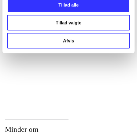
...
Tillad alle
Tillad valgte
...
Afvis
...
...
...
Minder om