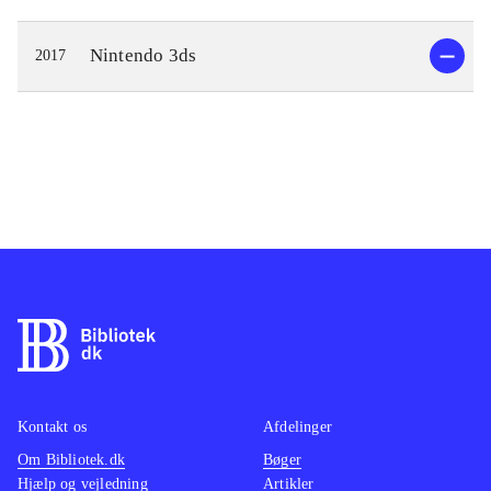
Nintendo 3ds
2017
Kontakt os
Afdelinger
Om Bibliotek.dk
Bøger
Hjælp og vejledning
Artikler