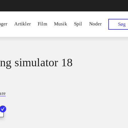
øger
Artikler
Film
Musik
Spil
Noder
Søg
ng simulator 18
are