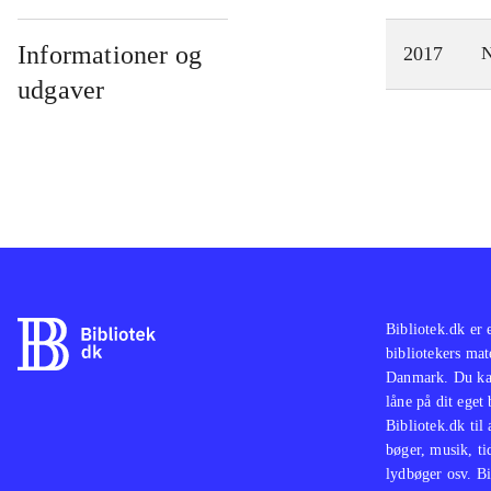
Informationer og
2017
N
udgaver
Bibliotek.dk er 
bibliotekers mat
Danmark. Du kan
låne på dit eget
Bibliotek.dk til
bøger, musik, tid
lydbøger osv. Bi