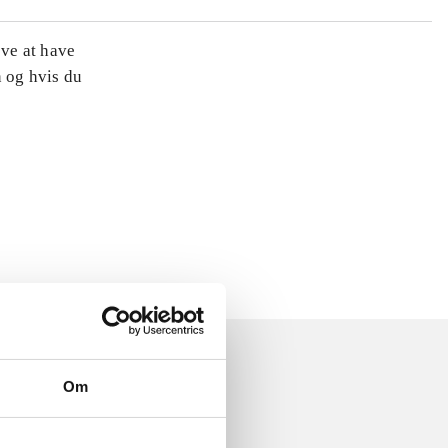
øve at have
n og hvis du
Om