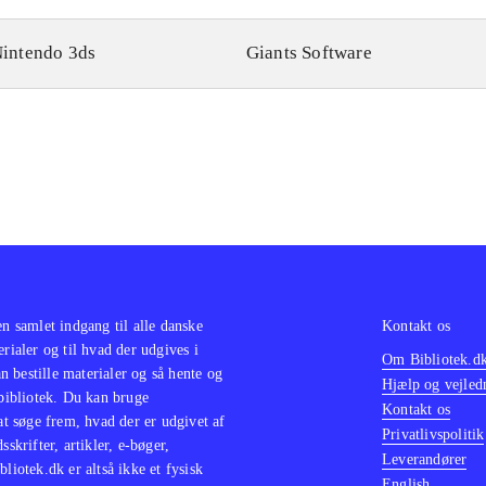
intendo 3ds
Giants Software
en samlet indgang til alle danske
Kontakt os
erialer og til hvad der udgives i
Om Bibliotek.d
 bestille materialer og så hente og
Hjælp og vejled
 bibliotek. Du kan bruge
Kontakt os
 at søge frem, hvad der er udgivet af
Privatlivspolitik
sskrifter, artikler, e-bøger,
Leverandører
bliotek.dk er altså ikke et fysisk
English