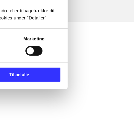
dre eller tilbagetrække dit
okies under ”Detaljer”.
Marketing
Tillad alle