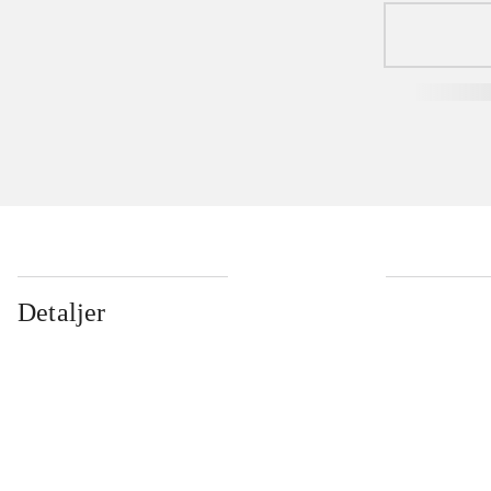
Detaljer
...
...
...
...