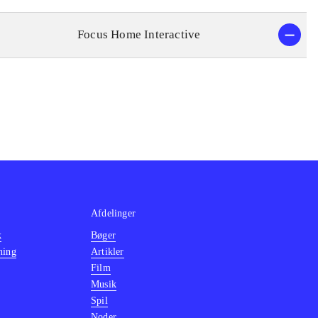
Focus Home Interactive
Afdelinger
k
Bøger
ning
Artikler
Film
Musik
Spil
Noder