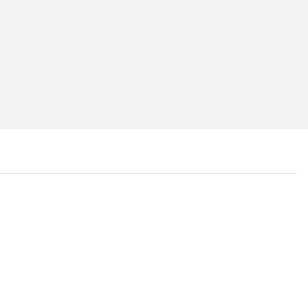
...
...