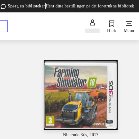
Spørg en bibliotekar
Hent dine bestillinger på dit foretrukne bibliotek
Log ind
Husk
Menu
Nintendo 3ds, 2017