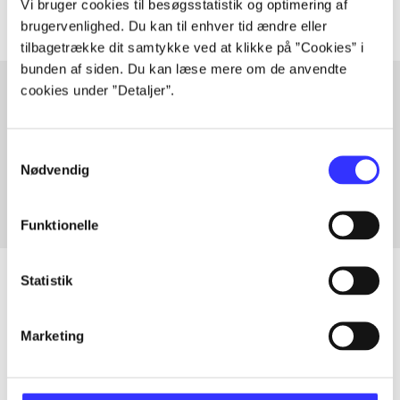
Vi bruger cookies til besøgsstatistik og optimering af
brugervenlighed. Du kan til enhver tid ændre eller
tilbagetrække dit samtykke ved at klikke på ”Cookies” i
bunden af siden. Du kan læse mere om de anvendte
cookies under ”Detaljer”.
Artikler med samme emner
Samtykkevalg
Fra
Nødvendig
Funktionelle
Statistik
Artikler
Marketing
Alle registrerede artikler fordelt på udgivelser