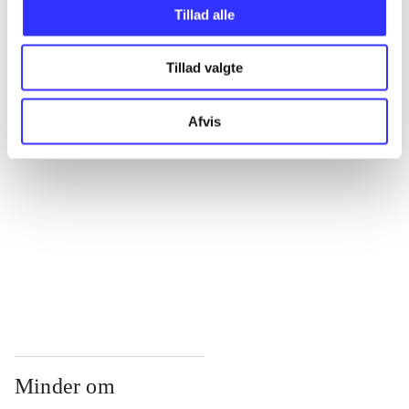
...
Tillad alle
Tillad valgte
...
Afvis
...
...
...
Minder om