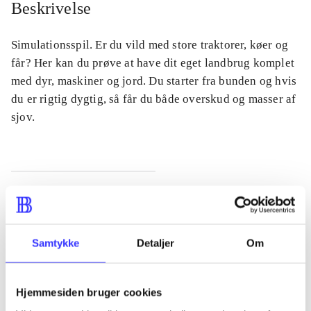
Beskrivelse
Simulationsspil. Er du vild med store traktorer, køer og
får? Her kan du prøve at have dit eget landbrug komplet
med dyr, maskiner og jord. Du starter fra bunden og hvis
du er rigtig dygtig, så får du både overskud og masser af
sjov.
Tidsskrift
Artiklen er en del af
Samtykke
Detaljer
Om
lorem ipsum dolor sit amet ...
Tidsskrift
Hjemmesiden bruger cookies
Artiklerne i
handler ofte om