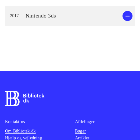
Nintendo 3ds
2017
Kontakt os
Afdelinger
Om Bibliotek.dk
Bøger
Hjælp og vejledning
Artikler