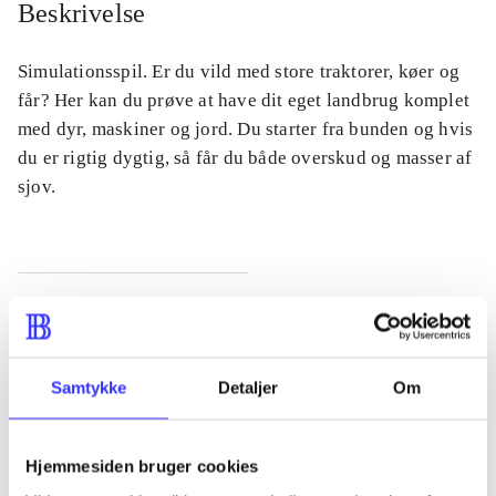
Beskrivelse
Simulationsspil. Er du vild med store traktorer, køer og
får? Her kan du prøve at have dit eget landbrug komplet
med dyr, maskiner og jord. Du starter fra bunden og hvis
du er rigtig dygtig, så får du både overskud og masser af
sjov.
Tidsskrift
Artiklen er en del af
Samtykke
Detaljer
Om
lorem ipsum dolor sit amet ...
Tidsskrift
Hjemmesiden bruger cookies
Artiklerne i
handler ofte om