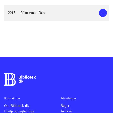
Nintendo 3ds
2017
Kontakt os
Afdelinger
Om Bibliotek.dk
Bøger
Hjælp og vejledning
Artikler