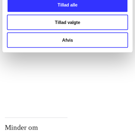
...
Tillad alle
Tillad valgte
...
Afvis
...
...
...
Minder om