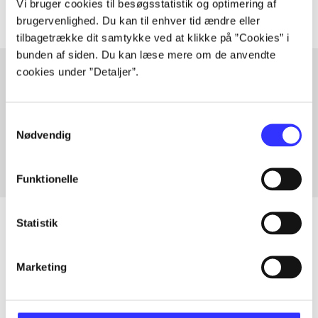
Vi bruger cookies til besøgsstatistik og optimering af
brugervenlighed. Du kan til enhver tid ændre eller
tilbagetrække dit samtykke ved at klikke på ”Cookies” i
bunden af siden. Du kan læse mere om de anvendte
cookies under ”Detaljer”.
Artikler med samme emner
Samtykkevalg
Fra
Nødvendig
Funktionelle
Statistik
Artikler
Marketing
Alle registrerede artikler fordelt på udgivelser