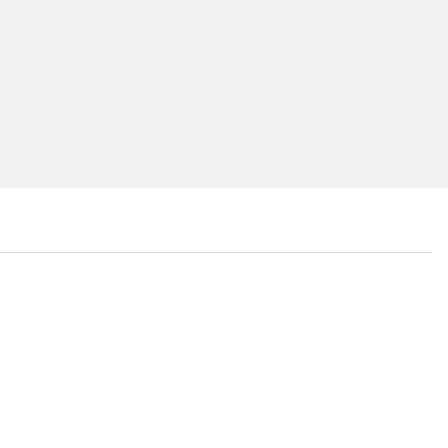
...
...