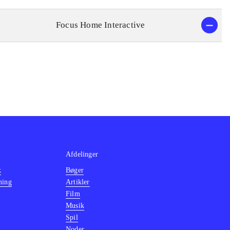
Focus Home Interactive
Afdelinger
k
Bøger
ning
Artikler
Film
Musik
Spil
Noder