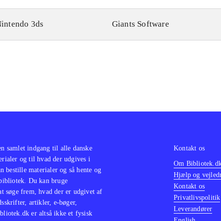
intendo 3ds
Giants Software
en samlet indgang til alle danske
Kontakt os
erialer og til hvad der udgives i
Om Bibliotek.d
 bestille materialer og så hente og
Hjælp og vejled
 bibliotek. Du kan bruge
Kontakt os
 at søge frem, hvad der er udgivet af
Privatlivspolitik
sskrifter, artikler, e-bøger,
Leverandører
bliotek.dk er altså ikke et fysisk
English