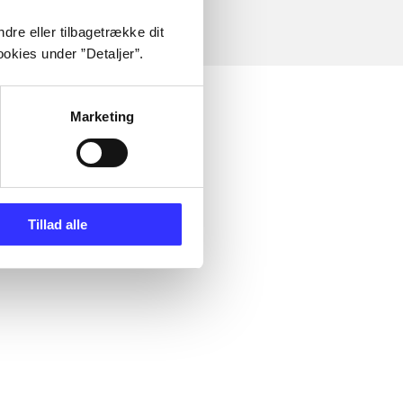
dre eller tilbagetrække dit
okies under ”Detaljer”.
Marketing
Tillad alle