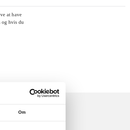
øve at have
n og hvis du
Om