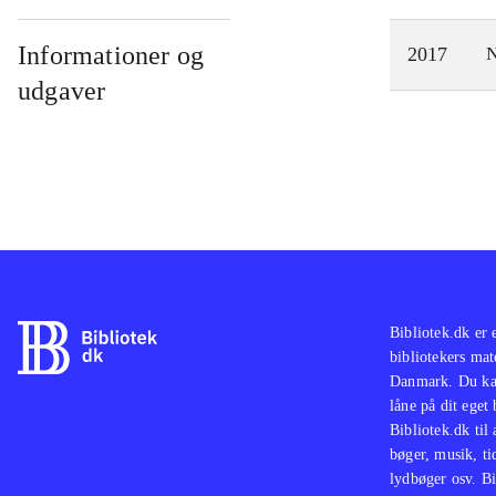
Informationer og
2017
N
udgaver
Bibliotek.dk er 
bibliotekers mat
Danmark. Du kan
låne på dit eget
Bibliotek.dk til
bøger, musik, tid
lydbøger osv. Bi