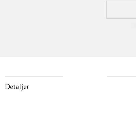
Detaljer
...
...
...
...