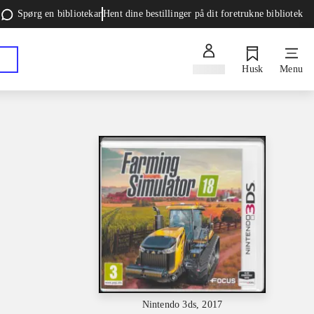
Spørg en bibliotekar
Hent dine bestillinger på dit foretrukne bibliotek
Log ind
Husk
Menu
Nintendo 3ds, 2017