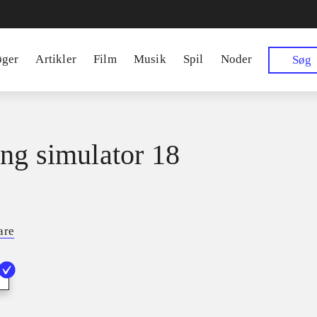
øger
Artikler
Film
Musik
Spil
Noder
Søg
ng simulator 18
are