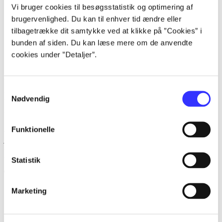
Vi bruger cookies til besøgsstatistik og optimering af
...
brugervenlighed. Du kan til enhver tid ændre eller
tilbagetrække dit samtykke ved at klikke på ”Cookies” i
...
bunden af siden. Du kan læse mere om de anvendte
...
cookies under ”Detaljer”.
...
Samtykkevalg
Beskrivelse
Nødvendig
Simulationsspil. Er du vild med store traktorer, køer og får? Her kan
Funktionelle
du prøve at have dit eget landbrug komplet med dyr, maskiner og
jord. Du starter fra bunden og hvis du er rigtig dygtig, så får du både
overskud og masser af sjov.
Statistik
Tidsskrift
Marketing
Artiklen er en del af