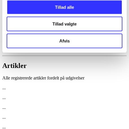
lorem ipsum dolor sit amet ...
Tillad alle
Tidsskrift
Artiklerne i
handler ofte om
Tillad valgte
Artikler med samme emner
Afvis
Fra
Artikler
Alle registrerede artikler fordelt på udgivelser
...
...
...
...
...