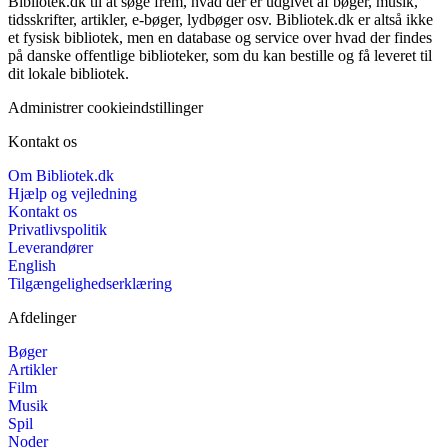
Bibliotek.dk til at søge frem, hvad der er udgivet af bøger, musik,
tidsskrifter, artikler, e-bøger, lydbøger osv. Bibliotek.dk er altså ikke
et fysisk bibliotek, men en database og service over hvad der findes
på danske offentlige biblioteker, som du kan bestille og få leveret til
dit lokale bibliotek.
Administrer cookieindstillinger
Kontakt os
Om Bibliotek.dk
Hjælp og vejledning
Kontakt os
Privatlivspolitik
Leverandører
English
Tilgængelighedserklæring
Afdelinger
Bøger
Artikler
Film
Musik
Spil
Noder