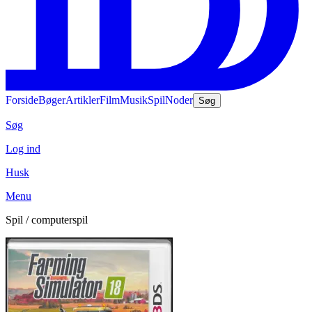
Forside
Bøger
Artikler
Film
Musik
Spil
Noder
Søg
Søg
Log ind
Husk
Menu
Spil / computerspil