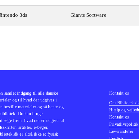
intendo 3ds
Giants Software
en samlet indgang til alle danske
Kontakt os
erialer og til hvad der udgives i
Om Bibliotek.d
 bestille materialer og så hente og
Hjælp og vejled
 bibliotek. Du kan bruge
Kontakt os
 at søge frem, hvad der er udgivet af
Privatlivspolitik
sskrifter, artikler, e-bøger,
Leverandører
bliotek.dk er altså ikke et fysisk
English