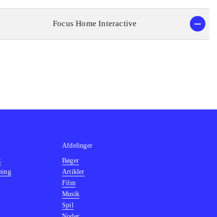
Focus Home Interactive
Afdelinger
k
Bøger
ning
Artikler
Film
Musik
Spil
Noder