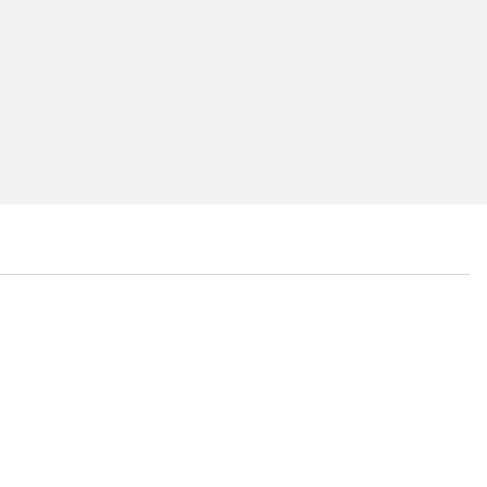
...
...