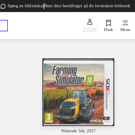
Spørg en bibliotekar
Hent dine bestillinger på dit foretrukne bibliotek
Log ind
Husk
Menu
Nintendo 3ds, 2017