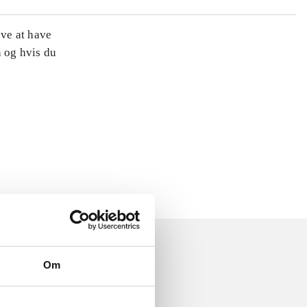
øve at have
n og hvis du
Om