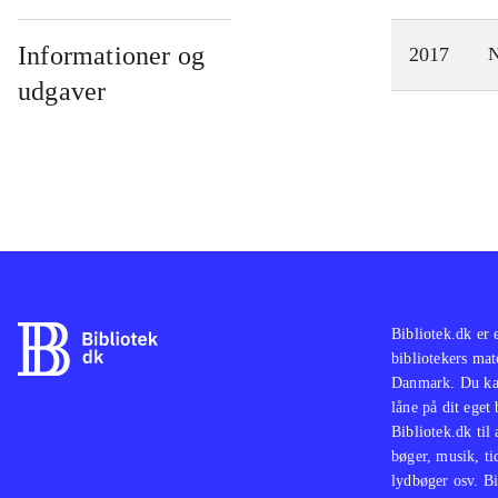
Informationer og
2017
N
udgaver
Bibliotek.dk er 
bibliotekers mat
Danmark. Du kan
låne på dit eget
Bibliotek.dk til
bøger, musik, tid
lydbøger osv. Bi