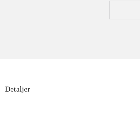
Detaljer
...
...
...
...