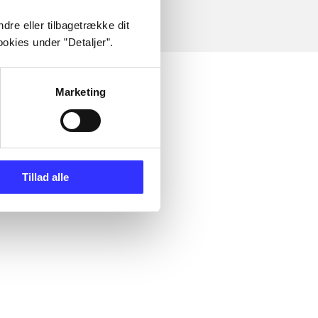
dre eller tilbagetrække dit
okies under ”Detaljer”.
Marketing
Tillad alle