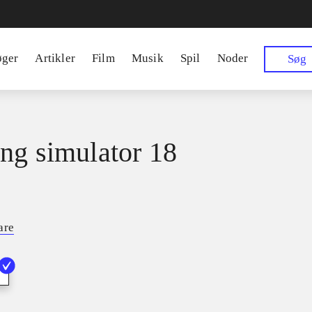
øger
Artikler
Film
Musik
Spil
Noder
Søg
ng simulator 18
are