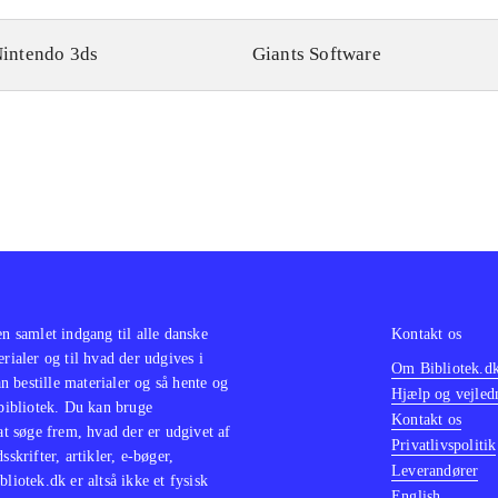
intendo 3ds
Giants Software
en samlet indgang til alle danske
Kontakt os
erialer og til hvad der udgives i
Om Bibliotek.d
 bestille materialer og så hente og
Hjælp og vejled
 bibliotek. Du kan bruge
Kontakt os
 at søge frem, hvad der er udgivet af
Privatlivspolitik
sskrifter, artikler, e-bøger,
Leverandører
bliotek.dk er altså ikke et fysisk
English