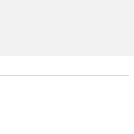
...
...