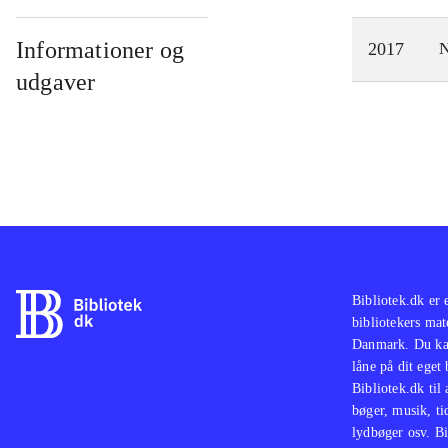
Informationer og
2017
N
udgaver
Bibliotek.dk er 
bibliotekers mat
Danmark. Du kan
låne på dit eget
Bibliotek.dk til
bøger, musik, tid
lydbøger osv. Bi