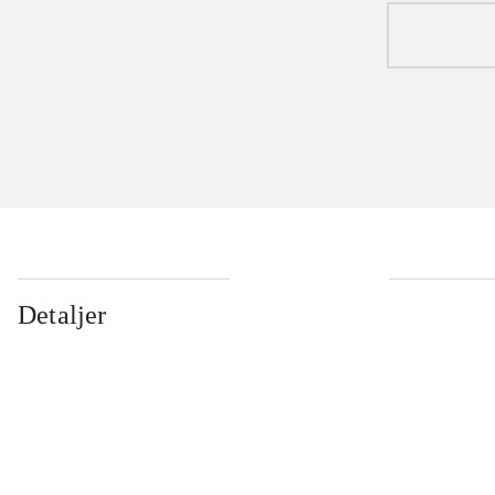
Detaljer
...
...
...
...