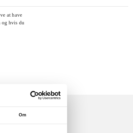
øve at have
n og hvis du
Om