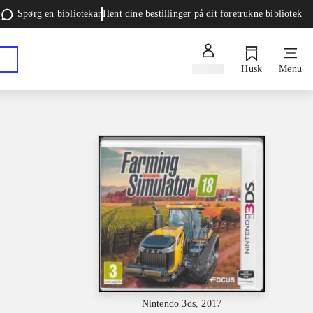
Spørg en bibliotekar
Hent dine bestillinger på dit foretrukne bibliotek
Log ind
Husk
Menu
Nintendo 3ds, 2017