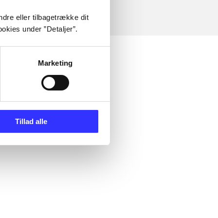
dre eller tilbagetrække dit
okies under ”Detaljer”.
Marketing
Tillad alle