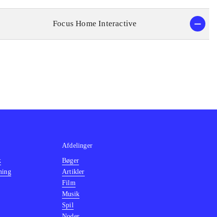
Focus Home Interactive
Afdelinger
k
Bøger
ning
Artikler
Film
Musik
Spil
Noder