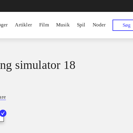
øger
Artikler
Film
Musik
Spil
Noder
Søg
ng simulator 18
are