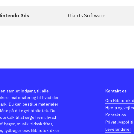
intendo 3ds
Giants Software
 en samlet indgang til alle
Kontakt os
kers materialer og til hvad der
Om Bibliotek.
ark. Du kan bestille materialer
Hjælp og vejle
låne på dit eget bibliotek. Du
Kontakt os
otek.dk til at søge frem, hvad
Privatlivspoliti
af bøger, musik, tidsskrifter,
Leverandører
er, lydbøger osv. Bibliotek.dk er