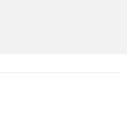
...
...