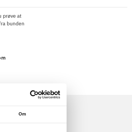
u prøve at
 fra bunden
 om
Om