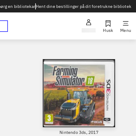
Hent dine bestillinger på dit foretrukne bibliotek
ørg en bibliotekar
Log ind
Husk
Menu
Nintendo 3ds, 2017