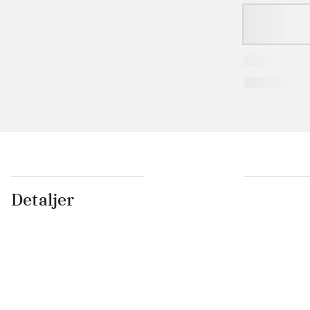
Detaljer
...
...
...
...