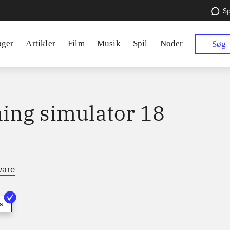
Sp
øger
Artikler
Film
Musik
Spil
Noder
Søg
ing simulator 18
ware
s