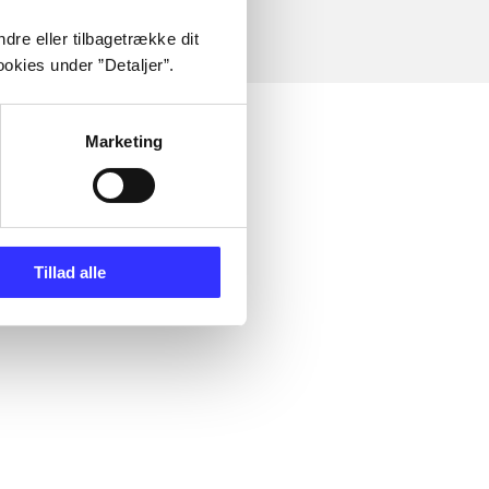
dre eller tilbagetrække dit
okies under ”Detaljer”.
Marketing
Tillad alle