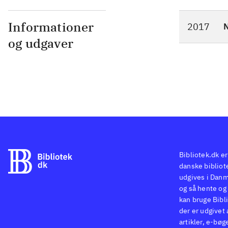
Informationer
2017
N
og udgaver
Bibliotek.dk er
danske bibliote
udgives i Danm
og så hente og 
kan bruge Bibli
der er udgivet 
artikler, e-bøg