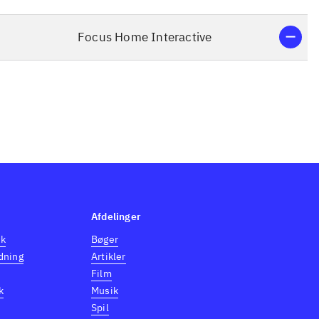
Focus Home Interactive
Afdelinger
dk
Bøger
dning
Artikler
Film
k
Musik
Spil