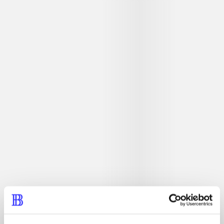
Beskrivelse
Simulationsspil. Er du vild med store traktorer, køer og
får? Her kan du prøve at have dit eget landbrug komplet
med dyr, maskiner og jord. Du starter fra bunden og hvis
du er rigtig dygtig, så får du både overskud og masser af
sjov.
Tidsskrift
Artiklen er en del af
lorem ipsum dolor sit amet ...
Tidsskrift
Artiklerne i
handler ofte om