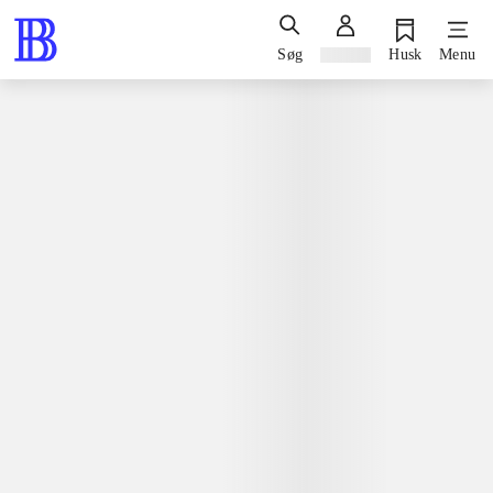
Søg
Log ind
Husk
Menu
Spil / computerspil
Nintendo 3ds, 2017
Farming simulator 18
Giants Software
Nintendo 3ds