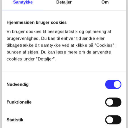
Samtykke
Detaljer
Om
Hjemmesiden bruger cookies
Vi bruger cookies til besøgsstatistik og optimering af
Artikler med samme emner
brugervenlighed. Du kan til enhver tid ændre eller
tilbagetrække dit samtykke ved at klikke på ”Cookies” i
Fra
bunden af siden. Du kan læse mere om de anvendte
cookies under ”Detaljer”.
Samtykkevalg
Nødvendig
Artikler
Funktionelle
Alle registrerede artikler fordelt på udgivelser
Statistik
...