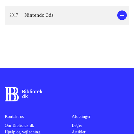
Nintendo 3ds
2017
Kontakt os
Afdelinger
Om Bibliotek.dk
Bøger
Hjælp og vejledning
Artikler