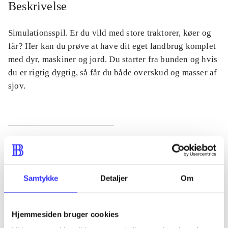
Beskrivelse
Simulationsspil. Er du vild med store traktorer, køer og
får? Her kan du prøve at have dit eget landbrug komplet
med dyr, maskiner og jord. Du starter fra bunden og hvis
du er rigtig dygtig, så får du både overskud og masser af
sjov.
Tidsskrift
Artiklen er en del af
Samtykke
Detaljer
Om
lorem ipsum dolor sit amet ...
Tidsskrift
Hjemmesiden bruger cookies
Artiklerne i
handler ofte om