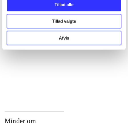
...
Tillad alle
Tillad valgte
...
Afvis
...
...
...
Minder om