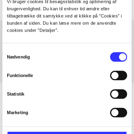
Vi bruger cookies til besøgsstatistik og optimering af
brugervenlighed. Du kan til enhver tid ændre eller
tilbagetrække dit samtykke ved at klikke på ”Cookies” i
bunden af siden. Du kan læse mere om de anvendte
cookies under ”Detaljer”.
Artikler med samme emner
Samtykkevalg
Fra
Nødvendig
Funktionelle
Statistik
Artikler
Marketing
Alle registrerede artikler fordelt på udgivelser