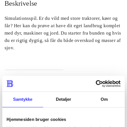
Beskrivelse
Simulationsspil. Er du vild med store traktorer, køer og
får? Her kan du prøve at have dit eget landbrug komplet
med dyr, maskiner og jord. Du starter fra bunden og hvis
du er rigtig dygtig, så får du både overskud og masser af
sjov.
Tidsskrift
Artiklen er en del af
Samtykke
Detaljer
Om
lorem ipsum dolor sit amet ...
Tidsskrift
Hjemmesiden bruger cookies
Artiklerne i
handler ofte om