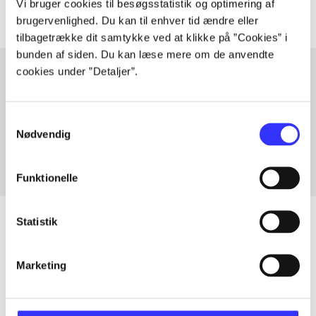
Vi bruger cookies til besøgsstatistik og optimering af
brugervenlighed. Du kan til enhver tid ændre eller
tilbagetrække dit samtykke ved at klikke på ”Cookies” i
bunden af siden. Du kan læse mere om de anvendte
cookies under ”Detaljer”.
Artikler med samme emner
Samtykkevalg
Fra
Nødvendig
Funktionelle
Statistik
Artikler
Marketing
Alle registrerede artikler fordelt på udgivelser