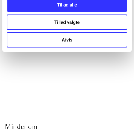
...
Tillad alle
Tillad valgte
...
Afvis
...
...
...
Minder om