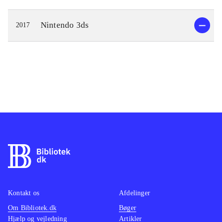
Nintendo 3ds
2017
Kontakt os
Afdelinger
Om Bibliotek.dk
Bøger
Hjælp og vejledning
Artikler