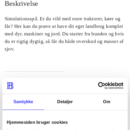
Beskrivelse
Simulationsspil. Er du vild med store traktorer, køer og
får? Her kan du prøve at have dit eget landbrug komplet
med dyr, maskiner og jord. Du starter fra bunden og hvis
du er rigtig dygtig, så får du både overskud og masser af
sjov.
Tidsskrift
Artiklen er en del af
Samtykke
Detaljer
Om
lorem ipsum dolor sit amet ...
Tidsskrift
Artiklerne i
handler ofte om
Hjemmesiden bruger cookies