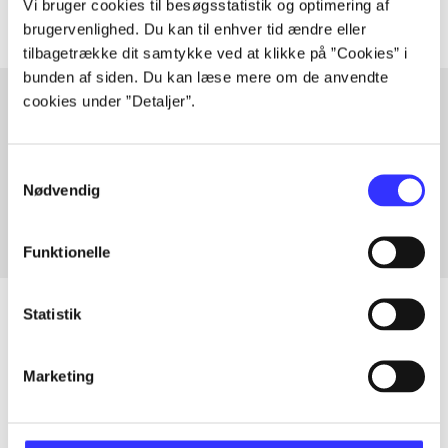
Vi bruger cookies til besøgsstatistik og optimering af
brugervenlighed. Du kan til enhver tid ændre eller
tilbagetrække dit samtykke ved at klikke på ”Cookies” i
bunden af siden. Du kan læse mere om de anvendte
cookies under ”Detaljer”.
Artikler med samme emner
Samtykkevalg
Fra
Nødvendig
Funktionelle
Statistik
Artikler
Marketing
Alle registrerede artikler fordelt på udgivelser