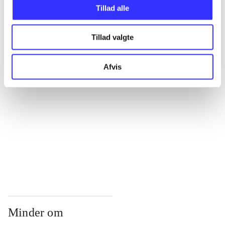
...
Tillad alle
Tillad valgte
...
Afvis
...
...
...
Minder om