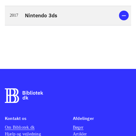
Nintendo 3ds
2017
Kontakt os
Afdelinger
Om Bibliotek.dk
Bøger
Hjælp og vejledning
Artikler