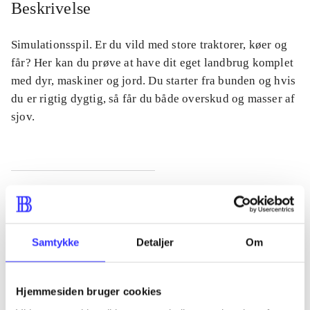
Beskrivelse
Simulationsspil. Er du vild med store traktorer, køer og
får? Her kan du prøve at have dit eget landbrug komplet
med dyr, maskiner og jord. Du starter fra bunden og hvis
du er rigtig dygtig, så får du både overskud og masser af
sjov.
Tidsskrift
Artiklen er en del af
Samtykke
Detaljer
Om
lorem ipsum dolor sit amet ...
Tidsskrift
Hjemmesiden bruger cookies
Artiklerne i
handler ofte om