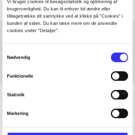
Vi bruger cookies til besøgsstatistik og optimering af
brugervenlighed. Du kan til enhver tid ændre eller
tilbagetrække dit samtykke ved at klikke på ”Cookies” i
bunden af siden. Du kan læse mere om de anvendte
cookies under ”Detaljer”.
Artikler med samme emner
Samtykkevalg
Fra
Nødvendig
Funktionelle
Statistik
Artikler
Marketing
Alle registrerede artikler fordelt på udgivelser