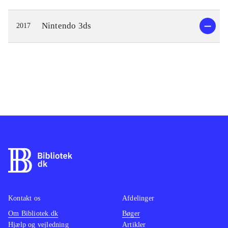
Nintendo 3ds
2017
Kontakt os
Afdelinger
Om Bibliotek.dk
Bøger
Hjælp og vejledning
Artikler