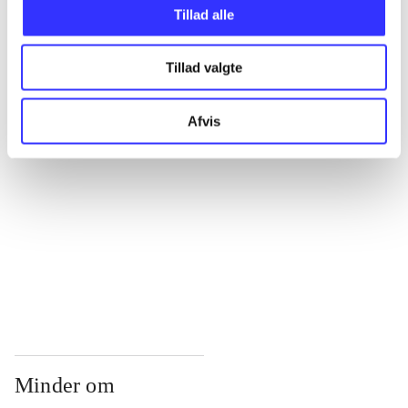
...
Tillad alle
Tillad valgte
...
Afvis
...
...
...
Minder om