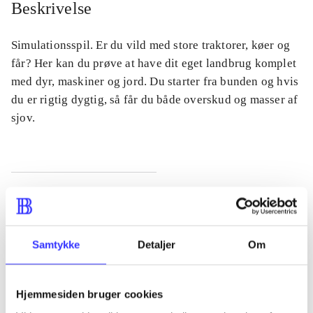
Beskrivelse
Simulationsspil. Er du vild med store traktorer, køer og
får? Her kan du prøve at have dit eget landbrug komplet
med dyr, maskiner og jord. Du starter fra bunden og hvis
du er rigtig dygtig, så får du både overskud og masser af
sjov.
Tidsskrift
Artiklen er en del af
Samtykke
Detaljer
Om
lorem ipsum dolor sit amet ...
Tidsskrift
Hjemmesiden bruger cookies
Artiklerne i
handler ofte om