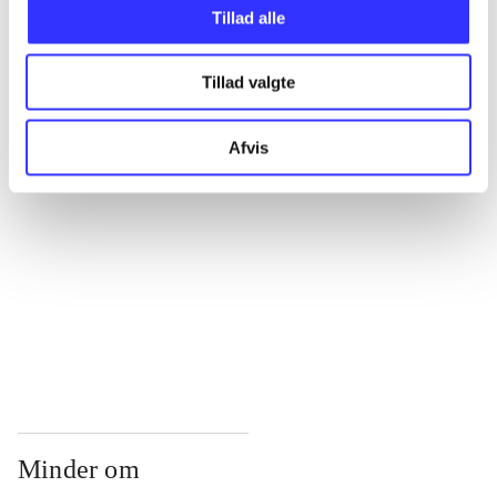
...
Tillad alle
Tillad valgte
...
Afvis
...
...
...
Minder om