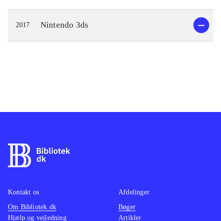
Nintendo 3ds
2017
Kontakt os
Afdelinger
Om Bibliotek.dk
Bøger
Hjælp og vejledning
Artikler