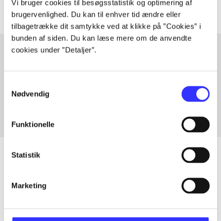
Vi bruger cookies til besøgsstatistik og optimering af
brugervenlighed. Du kan til enhver tid ændre eller
tilbagetrække dit samtykke ved at klikke på ”Cookies” i
bunden af siden. Du kan læse mere om de anvendte
cookies under ”Detaljer”.
Artikler med samme emner
Samtykkevalg
Fra
Nødvendig
Funktionelle
Statistik
Artikler
Marketing
Alle registrerede artikler fordelt på udgivelser