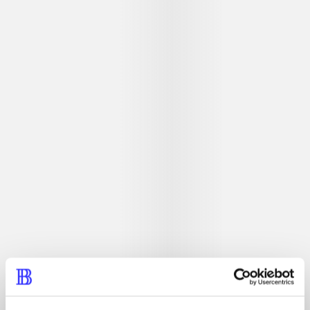
Beskrivelse
Simulationsspil. Er du vild med store traktorer, køer og
får? Her kan du prøve at have dit eget landbrug komplet
med dyr, maskiner og jord. Du starter fra bunden og hvis
du er rigtig dygtig, så får du både overskud og masser af
sjov.
Tidsskrift
Artiklen er en del af
lorem ipsum dolor sit amet ...
Tidsskrift
Artiklerne i
handler ofte om