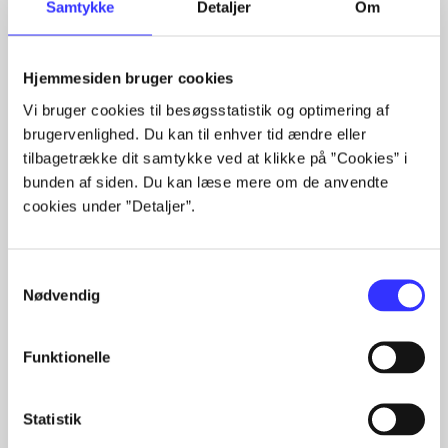
Samtykke
Detaljer
Om
Hjemmesiden bruger cookies
Vi bruger cookies til besøgsstatistik og optimering af
Artikler med samme emner
brugervenlighed. Du kan til enhver tid ændre eller
tilbagetrække dit samtykke ved at klikke på ”Cookies” i
Fra
bunden af siden. Du kan læse mere om de anvendte
cookies under ”Detaljer”.
Samtykkevalg
Nødvendig
Artikler
Funktionelle
Alle registrerede artikler fordelt på udgivelser
Statistik
...