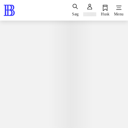
Søg
Log ind
Husk
Menu
Spil / computerspil
Nintendo 3ds, 2017
Farming simulator 18
Giants Software
Nintendo 3ds