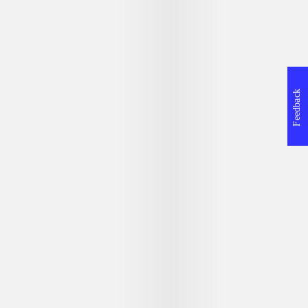
Lego - Jurassic World
Petz countryside
Feedback
Informationer og udgaver
Nintendo 3ds
2017