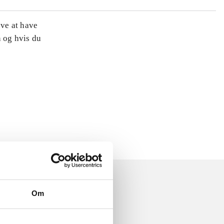
øve at have
n og hvis du
Om