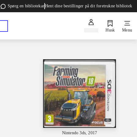
Spørg en bibliotekar
Hent dine bestillinger på dit foretrukne bibliotek
Log ind
Husk
Menu
Nintendo 3ds, 2017