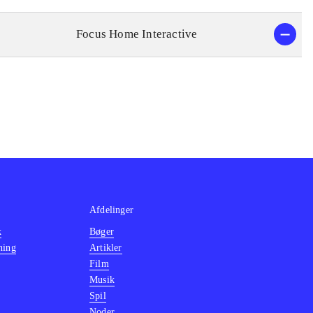
Focus Home Interactive
Afdelinger
k
Bøger
ning
Artikler
Film
Musik
Spil
Noder