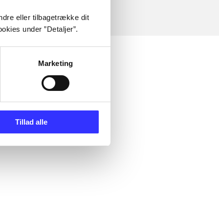
dre eller tilbagetrække dit
okies under ”Detaljer”.
Marketing
Tillad alle