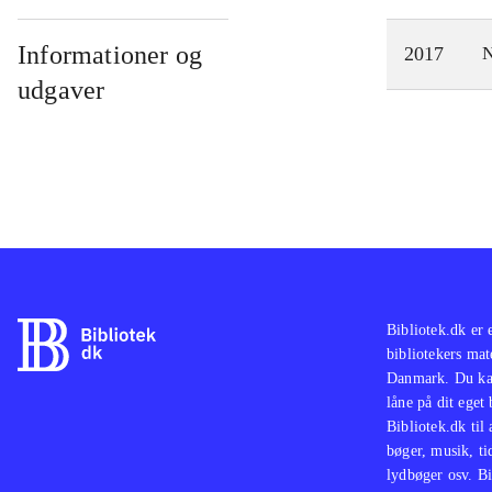
Informationer og
2017
N
udgaver
Bibliotek.dk er 
bibliotekers mat
Danmark. Du kan
låne på dit eget
Bibliotek.dk til
bøger, musik, tid
lydbøger osv. Bi