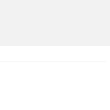
...
...