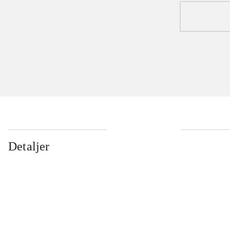
Detaljer
...
...
...
...