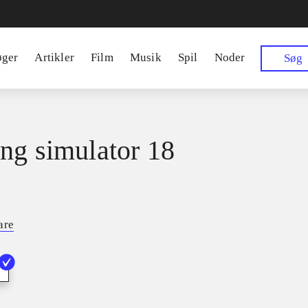
øger
Artikler
Film
Musik
Spil
Noder
Søg
ng simulator 18
are