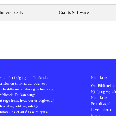
intendo 3ds
Giants Software
en samlet indgang til alle danske
Kontakt os
erialer og til hvad der udgives i
Om Bibliotek.d
 bestille materialer og så hente og
Hjælp og vejled
 bibliotek. Du kan bruge
Kontakt os
 at søge frem, hvad der er udgivet af
Privatlivspolitik
sskrifter, artikler, e-bøger,
Leverandører
bliotek.dk er altså ikke et fysisk
English