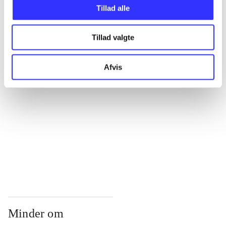
...
Tillad alle
Tillad valgte
...
Afvis
...
...
...
Minder om