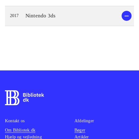
Nintendo 3ds
2017
Kontakt os
Afdelinger
Om Bibliotek.dk
Bøger
Hjælp og vejledning
Artikler