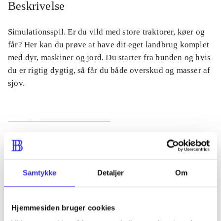
Beskrivelse
Simulationsspil. Er du vild med store traktorer, køer og
får? Her kan du prøve at have dit eget landbrug komplet
med dyr, maskiner og jord. Du starter fra bunden og hvis
du er rigtig dygtig, så får du både overskud og masser af
sjov.
Tidsskrift
Artiklen er en del af
Samtykke
Detaljer
Om
lorem ipsum dolor sit amet ...
Tidsskrift
Hjemmesiden bruger cookies
Artiklerne i
handler ofte om