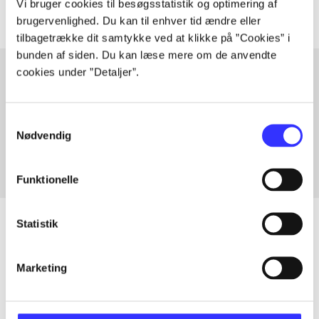
Vi bruger cookies til besøgsstatistik og optimering af
brugervenlighed. Du kan til enhver tid ændre eller
tilbagetrække dit samtykke ved at klikke på ”Cookies” i
bunden af siden. Du kan læse mere om de anvendte
cookies under ”Detaljer”.
Artikler med samme emner
Samtykkevalg
Fra
Nødvendig
Funktionelle
Statistik
Artikler
Marketing
Alle registrerede artikler fordelt på udgivelser