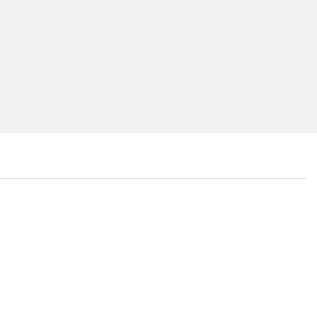
...
...