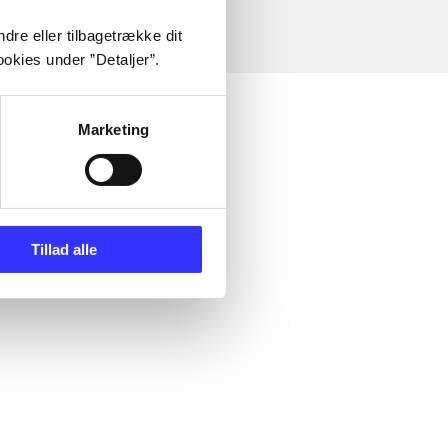
dre eller tilbagetrække dit
okies under ”Detaljer”.
Marketing
Tillad alle