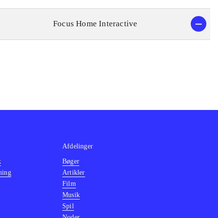
Focus Home Interactive
Afdelinger
k
Bøger
ning
Artikler
Film
Musik
Spil
Noder