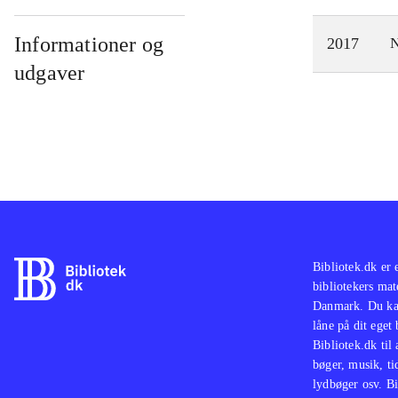
Informationer og
2017
N
udgaver
Bibliotek.dk er 
bibliotekers mat
Danmark. Du kan
låne på dit eget
Bibliotek.dk til
bøger, musik, tid
lydbøger osv. Bi