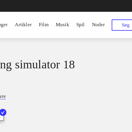
øger
Artikler
Film
Musik
Spil
Noder
Søg
ng simulator 18
are