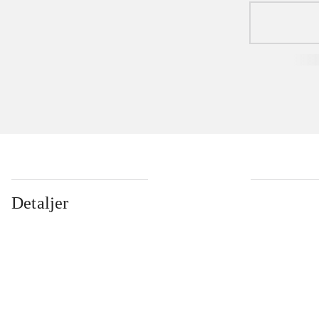
Detaljer
...
...
...
...