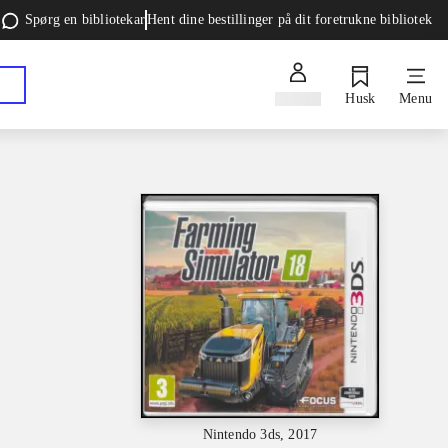
Spørg en bibliotekar
Hent dine bestillinger på dit foretrukne bibliotek
Log ind
Husk
Menu
Nintendo 3ds, 2017