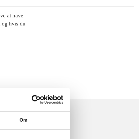
øve at have
n og hvis du
Om