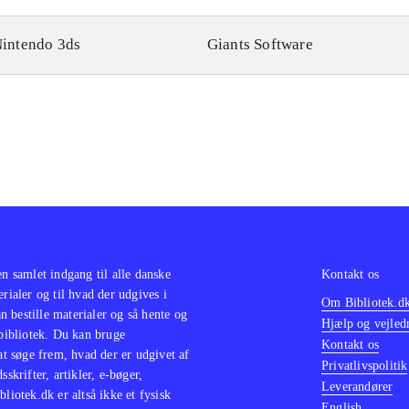
intendo 3ds
Giants Software
en samlet indgang til alle danske
Kontakt os
erialer og til hvad der udgives i
Om Bibliotek.d
 bestille materialer og så hente og
Hjælp og vejled
 bibliotek. Du kan bruge
Kontakt os
 at søge frem, hvad der er udgivet af
Privatlivspolitik
sskrifter, artikler, e-bøger,
Leverandører
bliotek.dk er altså ikke et fysisk
English