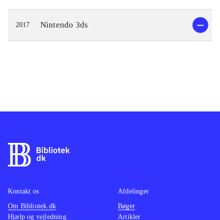
Nintendo 3ds
2017
Kontakt os
Afdelinger
Om Bibliotek.dk
Bøger
Hjælp og vejledning
Artikler