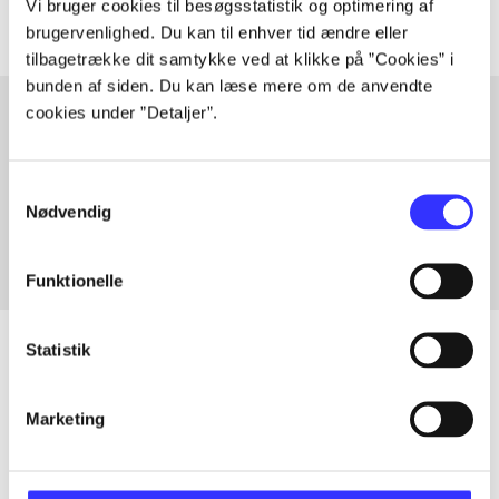
Vi bruger cookies til besøgsstatistik og optimering af
brugervenlighed. Du kan til enhver tid ændre eller
tilbagetrække dit samtykke ved at klikke på ”Cookies” i
bunden af siden. Du kan læse mere om de anvendte
cookies under ”Detaljer”.
Artikler med samme emner
Samtykkevalg
Fra
Nødvendig
Funktionelle
Statistik
Artikler
Marketing
Alle registrerede artikler fordelt på udgivelser