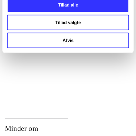
...
Tillad alle
Tillad valgte
...
Afvis
...
...
...
Minder om