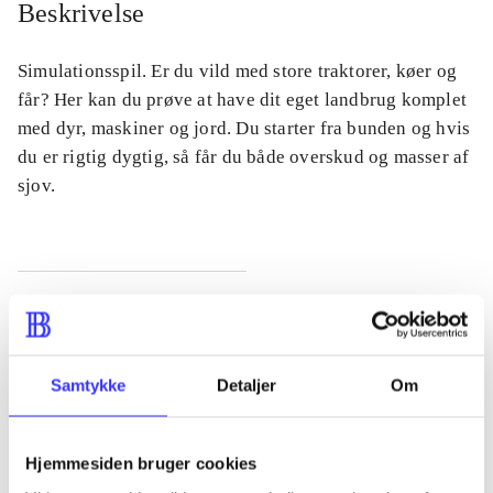
Beskrivelse
Simulationsspil. Er du vild med store traktorer, køer og
får? Her kan du prøve at have dit eget landbrug komplet
med dyr, maskiner og jord. Du starter fra bunden og hvis
du er rigtig dygtig, så får du både overskud og masser af
sjov.
Tidsskrift
Artiklen er en del af
Samtykke
Detaljer
Om
lorem ipsum dolor sit amet ...
Tidsskrift
Hjemmesiden bruger cookies
Artiklerne i
handler ofte om