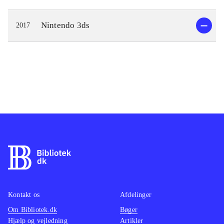
Nintendo 3ds
2017
Kontakt os
Afdelinger
Om Bibliotek.dk
Bøger
Hjælp og vejledning
Artikler