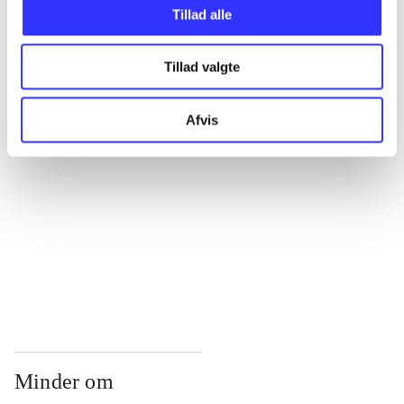
...
Tillad alle
Tillad valgte
...
Afvis
...
...
...
Minder om