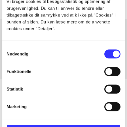
Vi bruger cookies til besøgsstatistik og optimering af
brugervenlighed. Du kan til enhver tid ændre eller
tilbagetrække dit samtykke ved at klikke på ”Cookies” i
bunden af siden. Du kan læse mere om de anvendte
cookies under ”Detaljer”.
Artikler med samme emner
Samtykkevalg
Fra
Nødvendig
Funktionelle
Statistik
Artikler
Marketing
Alle registrerede artikler fordelt på udgivelser