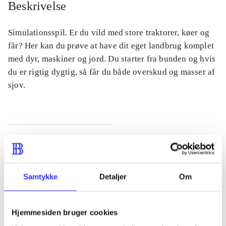
Beskrivelse
Simulationsspil. Er du vild med store traktorer, køer og
får? Her kan du prøve at have dit eget landbrug komplet
med dyr, maskiner og jord. Du starter fra bunden og hvis
du er rigtig dygtig, så får du både overskud og masser af
sjov.
Tidsskrift
Artiklen er en del af
Samtykke
Detaljer
Om
lorem ipsum dolor sit amet ...
Tidsskrift
Hjemmesiden bruger cookies
Artiklerne i
handler ofte om