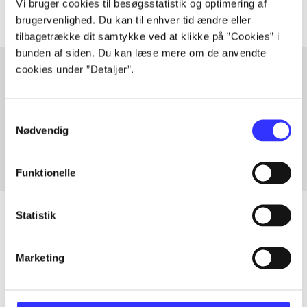
Vi bruger cookies til besøgsstatistik og optimering af
brugervenlighed. Du kan til enhver tid ændre eller
tilbagetrække dit samtykke ved at klikke på ”Cookies” i
bunden af siden. Du kan læse mere om de anvendte
cookies under ”Detaljer”.
Artikler med samme emner
Samtykkevalg
Fra
Nødvendig
Funktionelle
Statistik
Artikler
Marketing
Alle registrerede artikler fordelt på udgivelser