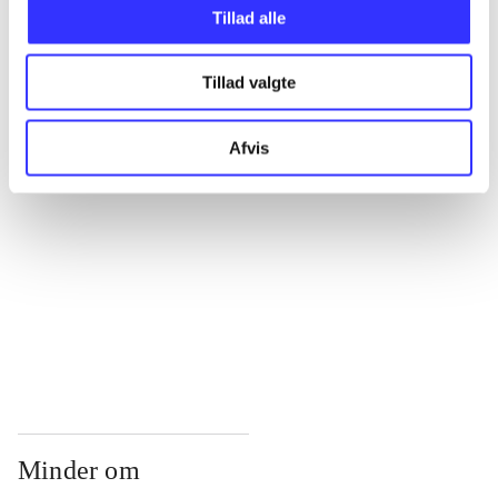
...
Tillad alle
Tillad valgte
...
Afvis
...
...
...
Minder om