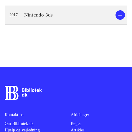
Nintendo 3ds
2017
Kontakt os
Afdelinger
Om Bibliotek.dk
Bøger
Hjælp og vejledning
Artikler