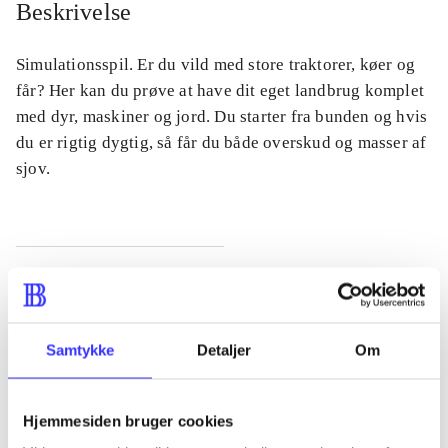
Beskrivelse
Simulationsspil. Er du vild med store traktorer, køer og
får? Her kan du prøve at have dit eget landbrug komplet
med dyr, maskiner og jord. Du starter fra bunden og hvis
du er rigtig dygtig, så får du både overskud og masser af
sjov.
Tidsskrift
Artiklen er en del af
Samtykke
Detaljer
Om
lorem ipsum dolor sit amet ...
Tidsskrift
Hjemmesiden bruger cookies
Artiklerne i
handler ofte om