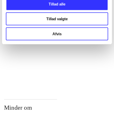
...
Tillad alle
Tillad valgte
...
Afvis
...
...
...
Minder om