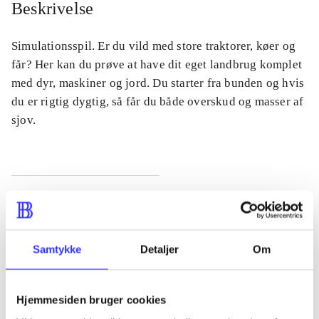
Beskrivelse
Simulationsspil. Er du vild med store traktorer, køer og
får? Her kan du prøve at have dit eget landbrug komplet
med dyr, maskiner og jord. Du starter fra bunden og hvis
du er rigtig dygtig, så får du både overskud og masser af
sjov.
Tidsskrift
Artiklen er en del af
Samtykke
Detaljer
Om
lorem ipsum dolor sit amet ...
Tidsskrift
Hjemmesiden bruger cookies
Artiklerne i
handler ofte om