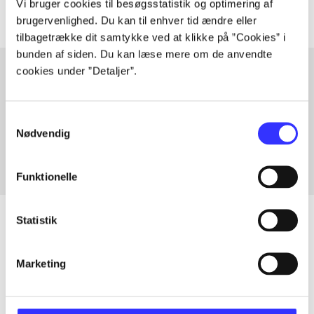
Vi bruger cookies til besøgsstatistik og optimering af
brugervenlighed. Du kan til enhver tid ændre eller
tilbagetrække dit samtykke ved at klikke på ”Cookies” i
bunden af siden. Du kan læse mere om de anvendte
cookies under ”Detaljer”.
Artikler med samme emner
Samtykkevalg
Fra
Nødvendig
Funktionelle
Statistik
Artikler
Marketing
Alle registrerede artikler fordelt på udgivelser