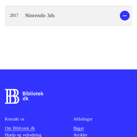
Nintendo 3ds
2017
Kontakt os
Afdelinger
Om Bibliotek.dk
Bøger
Hjælp og vejledning
Artikler