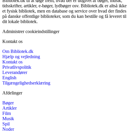
Bibliotek.dk til at søge frem, hvad der er udgivet af bøger, musik,
tidsskrifter, artikler, e-bøger, lydbøger osv. Bibliotek.dk er altså ikke
et fysisk bibliotek, men en database og service over hvad der findes
på danske offentlige biblioteker, som du kan bestille og få leveret til
dit lokale bibliotek.
Administrer cookieindstillinger
Kontakt os
Om Bibliotek.dk
Hjælp og vejledning
Kontakt os
Privatlivspolitik
Leverandører
English
Tilgængelighedserklæring
Afdelinger
Bøger
Artikler
Film
Musik
Spil
Noder