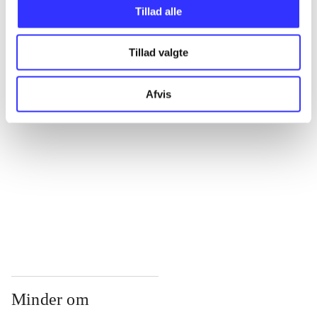
...
Tillad alle
Tillad valgte
...
Afvis
...
...
...
Minder om