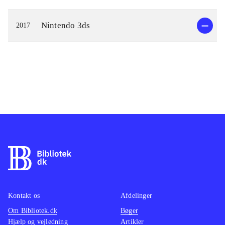
Nintendo 3ds
2017
Kontakt os
Afdelinger
Om Bibliotek.dk
Bøger
Hjælp og vejledning
Artikler