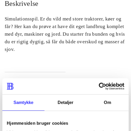
Beskrivelse
Simulationsspil. Er du vild med store traktorer, køer og
får? Her kan du prøve at have dit eget landbrug komplet
med dyr, maskiner og jord. Du starter fra bunden og hvis
du er rigtig dygtig, så får du både overskud og masser af
sjov.
Tidsskrift
Artiklen er en del af
Samtykke
Detaljer
Om
lorem ipsum dolor sit amet ...
Tidsskrift
Hjemmesiden bruger cookies
Artiklerne i
handler ofte om