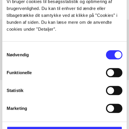
Vi bruger cookies til besøgsstatistik og optimering af
brugervenlighed. Du kan til enhver tid ændre eller
tilbagetrække dit samtykke ved at klikke på ”Cookies” i
bunden af siden. Du kan læse mere om de anvendte
cookies under ”Detaljer”.
Artikler med samme emner
Samtykkevalg
Fra
Nødvendig
Funktionelle
Statistik
Artikler
Marketing
Alle registrerede artikler fordelt på udgivelser