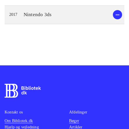
Nintendo 3ds
2017
Kontakt os
Afdelinger
Om Bibliotek.dk
Bøger
Hjælp og vejledning
Artikler