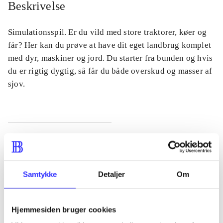
Beskrivelse
Simulationsspil. Er du vild med store traktorer, køer og
får? Her kan du prøve at have dit eget landbrug komplet
med dyr, maskiner og jord. Du starter fra bunden og hvis
du er rigtig dygtig, så får du både overskud og masser af
sjov.
Tidsskrift
Artiklen er en del af
Samtykke
Detaljer
Om
lorem ipsum dolor sit amet ...
Tidsskrift
Hjemmesiden bruger cookies
Artiklerne i
handler ofte om