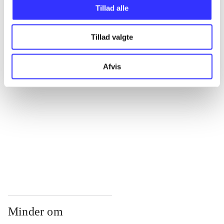
...
Tillad alle
Tillad valgte
...
Afvis
...
...
...
Minder om