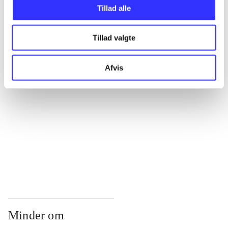
...
Tillad alle
Tillad valgte
...
Afvis
...
...
...
Minder om