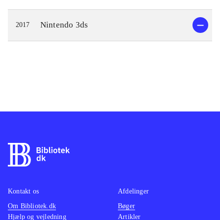
Nintendo 3ds
2017
Kontakt os
Afdelinger
Om Bibliotek.dk
Bøger
Hjælp og vejledning
Artikler