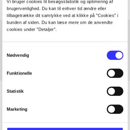
Vi bruger cookies til besøgsstatistik og optimering af
brugervenlighed. Du kan til enhver tid ændre eller
tilbagetrække dit samtykke ved at klikke på ”Cookies” i
bunden af siden. Du kan læse mere om de anvendte
cookies under ”Detaljer”.
Artikler med samme emner
Samtykkevalg
Fra
Nødvendig
Funktionelle
Statistik
Artikler
Marketing
Alle registrerede artikler fordelt på udgivelser