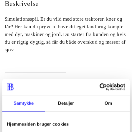
Beskrivelse
Simulationsspil. Er du vild med store traktorer, køer og
får? Her kan du prøve at have dit eget landbrug komplet
med dyr, maskiner og jord. Du starter fra bunden og hvis
du er rigtig dygtig, så får du både overskud og masser af
sjov.
Tidsskrift
Artiklen er en del af
Samtykke
Detaljer
Om
lorem ipsum dolor sit amet ...
Tidsskrift
Hjemmesiden bruger cookies
Artiklerne i
handler ofte om