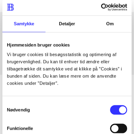
Samtykke
Detaljer
Om
Artikler med samme emner
Fra
Hjemmesiden bruger cookies
Vi bruger cookies til besøgsstatistik og optimering af
brugervenlighed. Du kan til enhver tid ændre eller
tilbagetrække dit samtykke ved at klikke på ”Cookies” i
bunden af siden. Du kan læse mere om de anvendte
cookies under ”Detaljer”.
Artikler
Samtykkevalg
Nødvendig
Alle registrerede artikler fordelt på udgivelser
Funktionelle
...