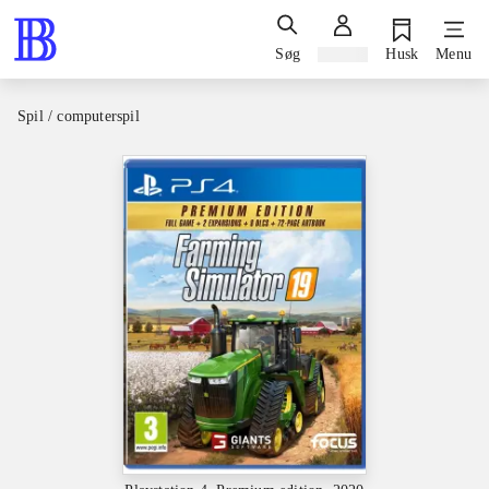
Søg
Log ind
Husk
Menu
Spil / computerspil