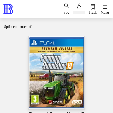
Søg
Log ind
Husk
Menu
Spil / computerspil