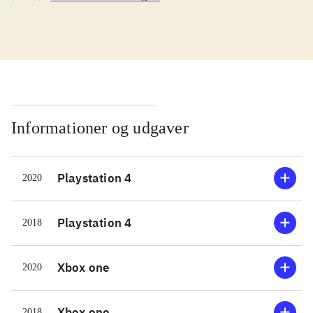
landbrugsinteresserede
.
"Farming simulator 19" går ud på at
kultivere din jord, så forskellige
afgrøder, og så høste og sælge dem,
mens du udvider din gård og hjælper
dine naboer. Det gør du som
professionel landmand enten i USA
Informationer og udgaver
eller Europa ved hjælp af mange
avancerede landbrugsmaskiner.
Playstation 4
2020
Spillet har tre forskellige
startmuligheder, som du kan vælge
mellem alt afhængigt af dit kendskab
Playstation 4
2018
til seriens gameplay. I denne udgave
kan du som noget nyt opdrætte heste
Xbox one
2020
og selv tage dem med på rideture.
Sprog: Engelsk
.
Xbox one
2018