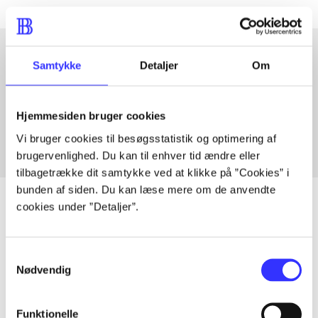
Samtykke
Detaljer
Om
Artikler med samme emner
Fra
Hjemmesiden bruger cookies
Vi bruger cookies til besøgsstatistik og optimering af
brugervenlighed. Du kan til enhver tid ændre eller
tilbagetrække dit samtykke ved at klikke på ”Cookies” i
bunden af siden. Du kan læse mere om de anvendte
cookies under ”Detaljer”.
Artikler
Samtykkevalg
Alle registrerede artikler fordelt på udgivelser
Nødvendig
...
Funktionelle