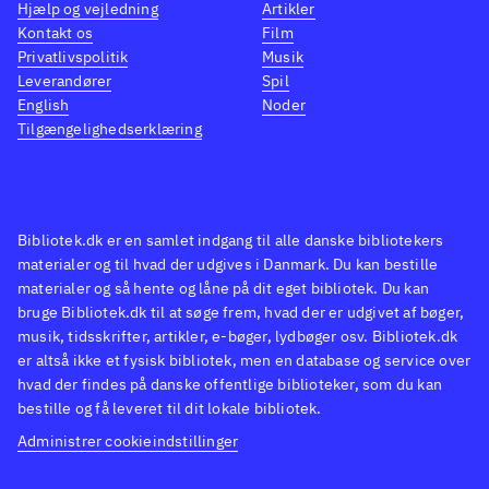
indlæsningstider halter spillet,
Hjælp og vejledning
Artikler
men det er til at leve med, fordi
Kontakt os
Film
Privatlivspolitik
Musik
gameplay og fantasien om at
Leverandører
Spil
være en moderne landmand er
English
Noder
så perfekt gennemført.
Tilgængelighedserklæring
Målgruppen er pga.
sværhedsgraden og
komplicerede vejledninger
Bibliotek.dk er en samlet indgang til alle danske bibliotekers
voksne og unge fra ca. 12 år.
materialer og til hvad der udgives i Danmark. Du kan bestille
PEGI: 3
.
materialer og så hente og låne på dit eget bibliotek. Du kan
Farming simulator-serien er
bruge Bibliotek.dk til at søge frem, hvad der er udgivet af bøger,
musik, tidsskrifter, artikler, e-bøger, lydbøger osv. Bibliotek.dk
helt sin egen, og for fans er
er altså ikke et fysisk bibliotek, men en database og service over
senest udviklede version altid
hvad der findes på danske offentlige biblioteker, som du kan
at foretrække. Denne er en
bestille og få leveret til dit lokale bibliotek.
udvidet og genudgivet version
Administrer cookieindstillinger
af
Farming simulator 19
(Xbox