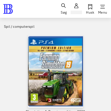
Søg
Log ind
Husk
Menu
Spil / computerspil