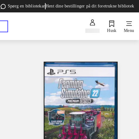
Spørg en bibliotekar
Hent dine bestillinger på dit foretrukne bibliotek
Log ind
Husk
Menu