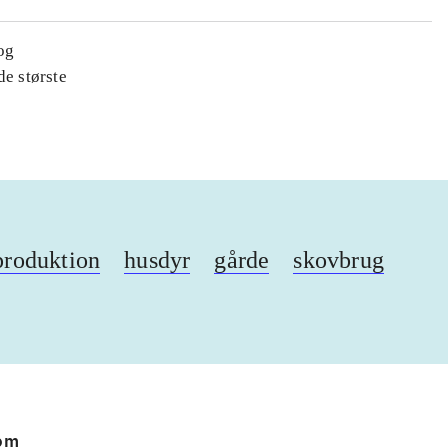
og
de største
produktion
husdyr
gårde
skovbrug
 om