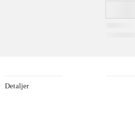
Detaljer
...
...
...
...