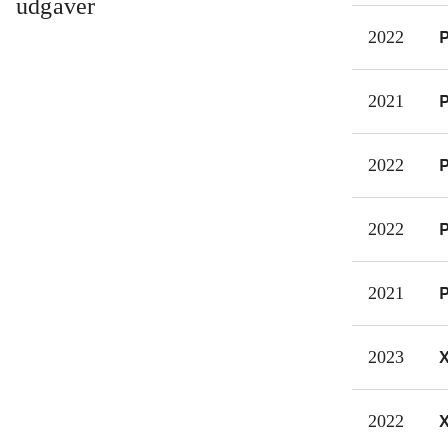
udgaver
udga
P
2022
tilf
For
P
2021
far
P
2022
P
2022
P
2021
X
2023
X
2022