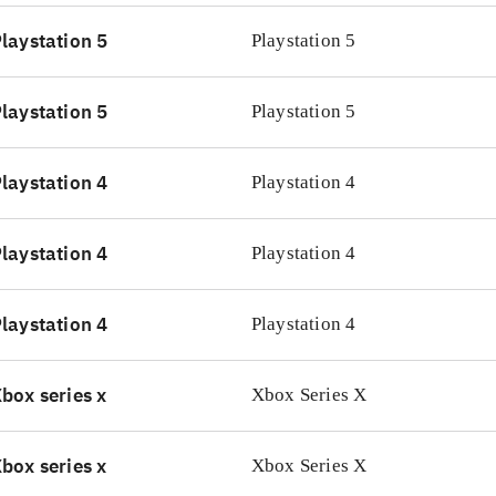
ve af spillet er udnyttet godt. Fans vil være begejstrede for
laystation 5
Playstation 5
øjelser, og det er den bedste landbrugssimulator på PS5 og 
 dem der kunne lide
Farming simulator 19
Pure farming 2018
laystation 5
Playstation 5
ming 2018
For dem der kunne lide Farming simulator 19 og
laystation 4
Playstation 4
laystation 4
Playstation 4
laystation 4
Playstation 4
box series x
Xbox Series X
box series x
Xbox Series X