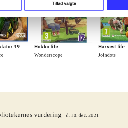
Tillad valgte
lator 19
Hokko life
Harvest life
re
Wonderscope
Joindots
liotekernes vurdering
d. 10. dec. 2021