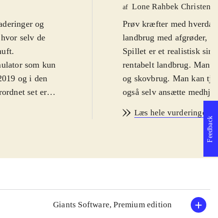
Lone Rahbek Christens
af
aderinger og
Prøv kræfter med hverdag
 hvor selv de
landbrug med afgrøder, h
nuft
.
Spillet er et realistisk s
mulator som kun
rentabelt landbrug. Man v
2019 og i den
og skovbrug. Man kan tje
ordnet set er
også selv ansætte medhjæl
ifter og dermed
hhv. USA og Europa. Der e
Læs hele vurderingen
an dyrkes, og
realisme og på hvor stram
Feedback
sse maskintyper.
et landbrug med en del b
det den første
1 spiller eller 2-6 spillere
, hvor op til 6
Spillet er uhyre omfattend
æver PS-plus
imellem - samt over 400 l
 voksne
.
en tålmodighed, men det e
 længe været dén
Meget af tiden bruges på a
Giants Software, Premium edition
 den sidste
årstidernes skiften samt n