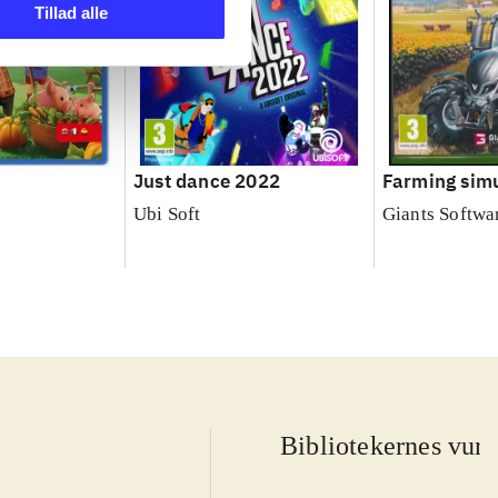
Tillad alle
Just dance 2022
Farming simu
Ubi Soft
Giants Softwa
Bibliotekernes vurd