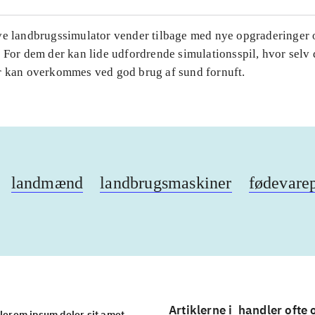
ve landbrugssimulator vender tilbage med nye opgraderinger 
 For dem der kan lide udfordrende simulationsspil, hvor selv 
r kan overkommes ved god brug af sund fornuft.
landmænd
landbrugsmaskiner
fødevare
Artiklerne i
handler ofte
lorem ipsum dolor sit amet ...