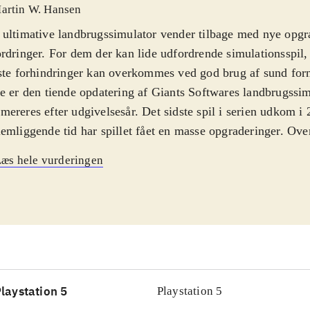
artin W. Hansen
ultimative landbrugssimulator vender tilbage med nye opgr
rdringer. For dem der kan lide udfordrende simulationsspil,
ste forhindringer kan overkommes ved god brug af sund for
e er den tiende opdatering af Giants Softwares landbrugssi
ereres efter udgivelsesår. Det sidste spil i serien udkom i 
emliggende tid har spillet fået en masse opgraderinger. Over
 byggesystemet revideret, spillet inkluderer årstider som sk
æs hele vurderingen
ger nye udfordringer til din gård. Der er nye afgrøder der k
il hørende nye maskiner, samt nye brands som følger med di
ikken, lydeffekter og baggrundsmusik er opdateret og så er 
ve som tilbyder crossplay-multiplayer mellem alle platforme
esker kan arbejde på det samme kort. Onlinefunktioner kr
r Live Gold medlemsskab. PEGI:3. Anbefales fortrinsvis til
er en niche-genre, men Giants Farming simulator-serie har
laystation 5
Playstation 5
gjorde det bedst, og det er tydeligt, at den tid der er gået fra