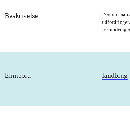
Beskrivelse
Den ultimati
udfordringer.
forhindringe
Emneord
landbrug