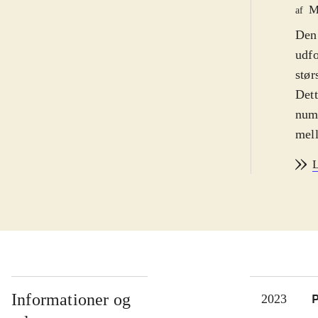
M
af
Den 
udfo
stør
Dett
numm
mell
hele
L
brin
dert
Graf
udga
menn
elle
Det 
Informationer og
P
2023
der 