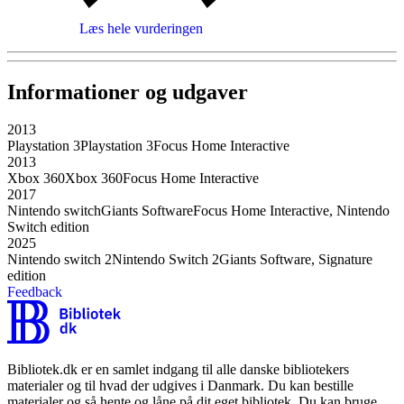
Læs hele vurderingen
Informationer og udgaver
2013
Playstation 3
Playstation 3
Focus Home Interactive
2013
Xbox 360
Xbox 360
Focus Home Interactive
2017
Nintendo switch
Giants Software
Focus Home Interactive, Nintendo
Switch edition
2025
Nintendo switch 2
Nintendo Switch 2
Giants Software, Signature
edition
Feedback
Bibliotek.dk er en samlet indgang til alle danske bibliotekers
materialer og til hvad der udgives i Danmark. Du kan bestille
materialer og så hente og låne på dit eget bibliotek. Du kan bruge