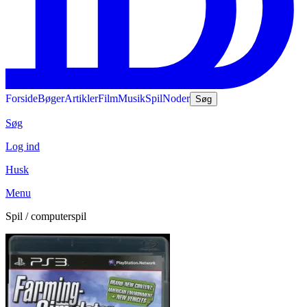
Forside
Bøger
Artikler
Film
Musik
Spil
Noder
Søg
Søg
Log ind
Husk
Menu
Spil / computerspil