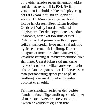
og bygger således på en generation ældre
end den pt. nyeste til fx PS4. Switch-
versionen indeholder ikke multiplayer og
det DLC som indtil nu er udgivet til
version 17. Man kan vælge mellem to
fiktive landbrugsmiljøer. Enten frodige
Goldcrest Valley i nordamerikanske
omgivelser eller det noget mere beskedne
Sosnovka, som skal forestille et sted i
Østeuropa. Det primære indhold ligger i
spillets karrieredel, hvor man skal udvikle
og drive et rentabelt landbrug. Der er
muligheder indenfor både planteavl og
kreaturbesætning til mælkeproduktion eller
slagtning. Uanset fokus skal markerne
dyrkes og passes, hvilket gøres ved hjælp
af store landbrugsmaskiner. Undervejs som
man (forhåbentlig) tjener penge på sit
landbrug, kan maskinparken udvides.
Sproget er engelsk
.
Farming simulator-serien er den bedste
blandt de forskellige landbrugssimulationer
på markedet. Nærværende version til
Switch er vellykket og uden tvivl