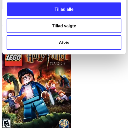
Tillad alle
Minecraft - story mode
Tillad valgte
Telltale Games
Afvis