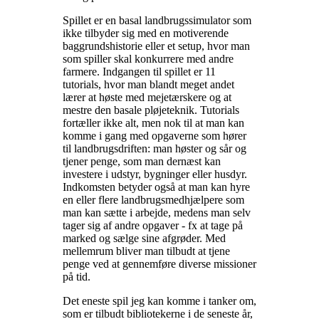
Spillet er en basal landbrugssimulator som
ikke tilbyder sig med en motiverende
baggrundshistorie eller et setup, hvor man
som spiller skal konkurrere med andre
farmere. Indgangen til spillet er 11
tutorials, hvor man blandt meget andet
lærer at høste med mejetærskere og at
mestre den basale pløjeteknik. Tutorials
fortæller ikke alt, men nok til at man kan
komme i gang med opgaverne som hører
til landbrugsdriften: man høster og sår og
tjener penge, som man dernæst kan
investere i udstyr, bygninger eller husdyr.
Indkomsten betyder også at man kan hyre
en eller flere landbrugsmedhjælpere som
man kan sætte i arbejde, medens man selv
tager sig af andre opgaver - fx at tage på
marked og sælge sine afgrøder. Med
mellemrum bliver man tilbudt at tjene
penge ved at gennemføre diverse missioner
på tid
.
Det eneste spil jeg kan komme i tanker om,
som er tilbudt bibliotekerne i de seneste år,