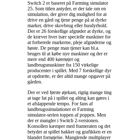
Switch 2 er baseret på Farming simulator
25. Som titlen antyder, er der tale om en
simulation, der giver dig mulighed for at
drive en gård og tjene penge på at dyrke
marker, drive skovbrug eller husdyrhold.
Der er 26 forskellige afgrøder at dyrke, og
de kræver hver især specielle maskiner for
at forberede markerne, pleje afgrøderne og
høste. De penge man tjener kan bl.a.
bruges til at købe nye maskiner og der er
mere end 400 køretøjer og
landbrugsmaskiner fra 150 virkelige
producenter i spillet. Med 7 forskellige dyr
at opdrætte, er der altid mange opgaver på
gården
.
Der er ved første øjekast, rigtig mange ting
at tage fat på i spillet og alting kan gøres i
et afslappende tempo. For fans af
landbrugssimulationer er Farming
simulator-serien toppen af poppen. Men
der er mangler i Switch 2-versionen.
Konsollen kæmper med frameraten og det
betyder at spillet hakker og grafikken er en
blandet fornøjelse. Manglende multiplayer