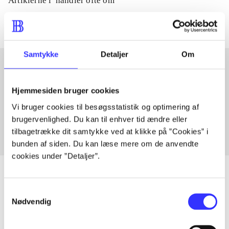
Artiklerne i
handler ofte om
Samtykke
Detaljer
Om
Artikler med samme emner
Hjemmesiden bruger cookies
Fra
Vi bruger cookies til besøgsstatistik og optimering af
brugervenlighed. Du kan til enhver tid ændre eller
tilbagetrække dit samtykke ved at klikke på ”Cookies” i
bunden af siden. Du kan læse mere om de anvendte
cookies under ”Detaljer”.
Samtykkevalg
Nødvendig
Artikler
Alle registrerede artikler fordelt på udgivelser