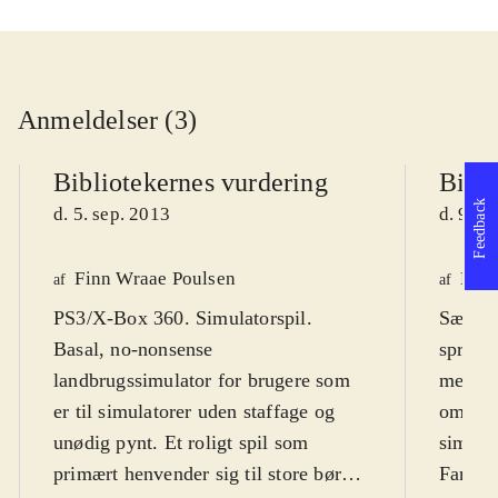
Anmeldelser (3)
Bibliotekernes vurdering
Bibli
Feedback
d. 5. sep. 2013
d. 9. j
Finn Wraae Poulsen
Henr
af
af
PS3/X-Box 360. Simulatorspil.
Sæt dig
Basal, no-nonsense
spritn
landbrugssimulator for brugere som
mejetær
er til simulatorer uden staffage og
om at 
unødig pynt. Et roligt spil som
simulat
primært henvender sig til store børn,
Farmin