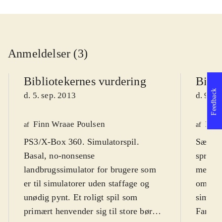
Anmeldelser (3)
Bibliotekernes vurdering
Bibli
Feedback
d. 5. sep. 2013
d. 9. j
Finn Wraae Poulsen
Henr
af
af
PS3/X-Box 360. Simulatorspil.
Sæt dig
Basal, no-nonsense
spritn
landbrugssimulator for brugere som
mejetær
er til simulatorer uden staffage og
om at 
unødig pynt. Et roligt spil som
simulat
primært henvender sig til store børn,
Farmin