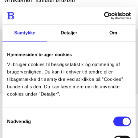
Artiklerne i
handler ofte om
Samtykke
Detaljer
Om
Artikler med samme emner
Hjemmesiden bruger cookies
Fra
Vi bruger cookies til besøgsstatistik og optimering af
brugervenlighed. Du kan til enhver tid ændre eller
tilbagetrække dit samtykke ved at klikke på ”Cookies” i
bunden af siden. Du kan læse mere om de anvendte
cookies under ”Detaljer”.
Samtykkevalg
Nødvendig
Artikler
Alle registrerede artikler fordelt på udgivelser