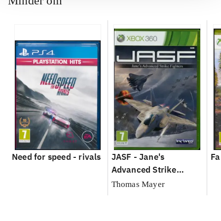
Minder om
Need for speed - rivals
JASF - Jane's
Fa
Advanced Strike
Fighters
Thomas Mayer