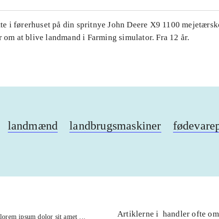
ette i førerhuset på din spritnye John Deere X9 1100 mejetærs
r om at blive landmand i Farming simulator. Fra 12 år.
landmænd
landbrugsmaskiner
fødevare
Artiklerne i
handler ofte om
lorem ipsum dolor sit amet ...