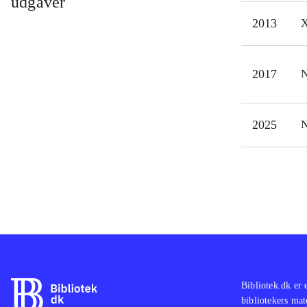
udgaver
Det 
2013
X
sene
Harv
En r
2017
N
vil 
land
2025
N
tror
Bibliotek.dk er 
bibliotekers mat