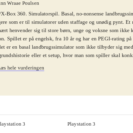
inn Wraae Poulsen
X-Box 360. Simulatorspil. Basal, no-nonsense landbrugssim
ere som er til simulatorer uden staffage og unødig pynt. Et 
ært henvender sig til store børn, unge og voksne som ikke 
on. Spillet er på engelsk, fra 10 år og har en PEGI-rating på
let er en basal landbrugssimulator som ikke tilbyder sig me
rundshistorie eller et setup, hvor man som spiller skal kon
e farmere. Indgangen til spillet er 11 tutorials, hvor man b
æs hele vurderingen
r at høste med mejetærskere og at mestre den basale pløjeteknik. Tut
æller ikke alt, men nok til at man kan komme i gang med o
r til landbrugsdriften: man høster og sår og tjener penge, 
investere i udstyr, bygninger eller husdyr. Indkomsten bety
hyre en eller flere landbrugsmedhjælpere som man kan sætte
ns man selv tager sig af andre opgaver - fx at tage på mar
øder. Med mellemrum bliver man tilbudt at tjene penge ved
laystation 3
Playstation 3
rse missioner på tid
.