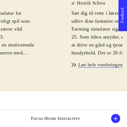
Henrik Schou
af
Feedback
ulator for
Sæt dig til rette i førerh
roligt spil som
udlev dine fantasier om a
kræver vild
Farming simulator signatur
 3
.
25. Som titlen antyder, er
d en motiverende
at drive en gård og tjene 
kurrere med
husdyrhold. Der er 26 fors
landt meget andet
specielle maskiner for at 
Læs hele vurderingen
orials
penge man tjener kan bl.a
pgaverne som
400 køretøjer og landbrug
som man dernæst
7 forskellige dyr at opdræ
der også at man
Der er ved første øjekast, 
 i arbejde,
gøres i et afslappende te
ked og sælge sine
simulator-serien toppen a
 at gennemføre
Konsollen kæmper med fram
Focus Home Interactive
er en blandet fornøjelse. 