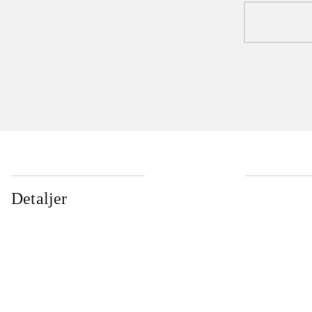
Detaljer
...
...
...
...