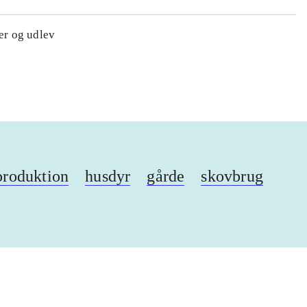
ker og udlev
produktion
husdyr
gårde
skovbrug