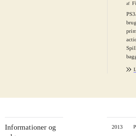
F
af
PS3/
brug
prim
acti
Spil
bagg
andr
L
lære
fort
høre
kan 
kan 
mede
afgr
Informationer og
2013
P
dive