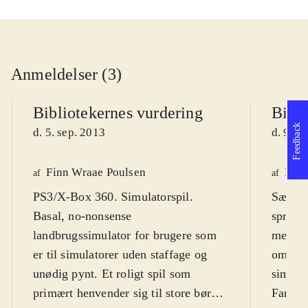
Anmeldelser (3)
Bibliotekernes vurdering
Bibli
Feedback
d. 5. sep. 2013
d. 9. j
Finn Wraae Poulsen
Henr
af
af
PS3/X-Box 360. Simulatorspil.
Sæt dig
Basal, no-nonsense
spritn
landbrugssimulator for brugere som
mejetær
er til simulatorer uden staffage og
om at 
unødig pynt. Et roligt spil som
simulat
primært henvender sig til store børn,
Farmin