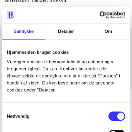
Artiklerne i
handler ofte om
Samtykke
Detaljer
Om
Artikler med samme emner
Hjemmesiden bruger cookies
Fra
Vi bruger cookies til besøgsstatistik og optimering af
brugervenlighed. Du kan til enhver tid ændre eller
tilbagetrække dit samtykke ved at klikke på ”Cookies” i
bunden af siden. Du kan læse mere om de anvendte
cookies under ”Detaljer”.
Samtykkevalg
Nødvendig
Artikler
Alle registrerede artikler fordelt på udgivelser