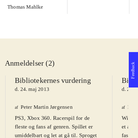
Thomas Mahlke
Anmeldelser (2)
Feedback
Bibliotekernes vurdering
Bibli
d. 24. maj 2013
d. 24. 
Peter Martin Jørgensen
Henr
af
af
PS3, Xbox 360. Racerspil for de
WiiU. 
fleste og fans af genren. Spillet er
et acti
umiddelbart og let at gå til. Sproget
fast an