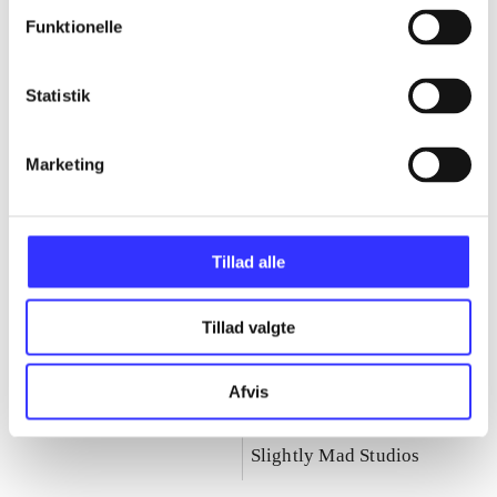
Fast & furious-serien
Funktionelle
Gå til serien
Statistik
Marketing
Tillad alle
Tillad valgte
Afvis
Fast & furious :
Fast & furious -
showdown
crossroads
Slightly Mad Studios