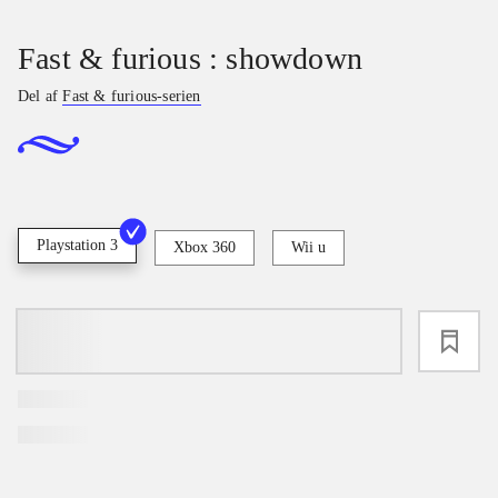
Fast & furious : showdown
Del af
Fast & furious-serien
Playstation 3
Xbox 360
Wii u
loading