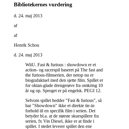
Bibliotekernes vurdering
d. 24. maj 2013
af
af
Henrik Schou
d. 24. maj 2013
WiiU. Fast & furious : showdown er et
action- og racerspil baseret på The fast and
the furious-filmserien, der netop nu er
biografaktuel med den sjette film. Spillet er
for oktan-glade drengerøve fra omkring 10
år og op. Sproget er på engelsk. PEGI 12
.
Selvom spillet hedder "Fast & furious", så
har "Showdown" ikke et direkte tie-in
forhold til en specifik film i serien. Det
betyder bl.a. at de største skuespillere fra
serien, fx Vin Diesel, ikke er at finde i
spillet. I stedet leverer spillet den ene