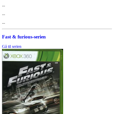
...
...
...
Fast & furious-serien
Gå til serien