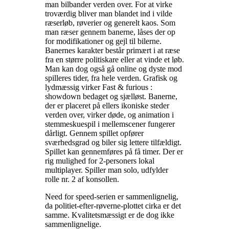
man bilbander verden over. For at virke
troværdig bliver man blandet ind i vilde
ræserløb, røverier og generelt kaos. Som
man ræser gennem banerne, låses der op
for modifikationer og gejl til bilerne.
Banernes karakter består primært i at ræse
fra en større politiskare eller at vinde et løb.
Man kan dog også gå online og dyste mod
spilleres tider, fra hele verden. Grafisk og
lydmæssig virker Fast & furious :
showdown bedaget og sjælløst. Banerne,
der er placeret på ellers ikoniske steder
verden over, virker døde, og animation i
stemmeskuespil i mellemscener fungerer
dårligt. Gennem spillet opfører
sværhedsgrad og biler sig lettere tilfældigt.
Spillet kan gennemføres på få timer. Der er
rig mulighed for 2-personers lokal
multiplayer. Spiller man solo, udfylder
rolle nr. 2 af konsollen
.
Need for speed-serien er sammenlignelig,
da politiet-efter-røverne-plottet cirka er det
samme. Kvalitetsmæssigt er de dog ikke
sammenlignelige
.