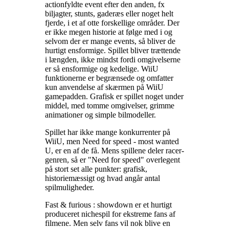
actionfyldte event efter den anden, fx
biljagter, stunts, gaderæs eller noget helt
fjerde, i et af otte forskellige områder. Der
er ikke megen historie at følge med i og
selvom der er mange events, så bliver de
hurtigt ensformige. Spillet bliver trættende
i længden, ikke mindst fordi omgivelserne
er så ensformige og kedelige. WiiU
funktionerne er begrænsede og omfatter
kun anvendelse af skærmen på WiiU
gamepadden. Grafisk er spillet noget under
middel, med tomme omgivelser, grimme
animationer og simple bilmodeller
.
Spillet har ikke mange konkurrenter på
WiiU, men Need for speed - most wanted
U, er en af de få. Mens spillene deler racer-
genren, så er "Need for speed" overlegent
på stort set alle punkter: grafisk,
historiemæssigt og hvad angår antal
spilmuligheder
.
Fast & furious : showdown er et hurtigt
produceret nichespil for ekstreme fans af
filmene. Men selv fans vil nok blive en