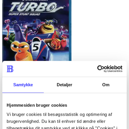
Samtykke
Detaljer
Om
Turbo - Super Stunt Squad
Hjemmesiden bruger cookies
Vi bruger cookies til besøgsstatistik og optimering af
brugervenlighed. Du kan til enhver tid ændre eller
tilbagetrække dit samtykke ved at klikke på ”Cookies” i