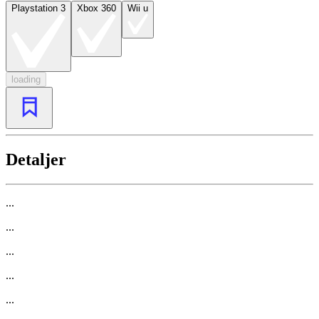
Playstation 3
Xbox 360
Wii u
loading
Detaljer
...
...
...
...
...