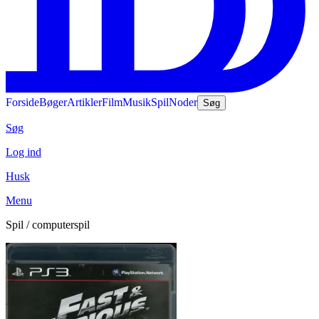
Forside
Bøger
Artikler
Film
Musik
Spil
Noder
Søg
Søg
Log ind
Husk
Menu
Spil / computerspil