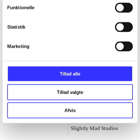
Fast & furious-serien
Funktionelle
Gå til serien
Statistik
Marketing
Tillad alle
Tillad valgte
Afvis
Fast & furious :
Fast & furious -
showdown
crossroads
Slightly Mad Studios