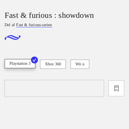
Fast & furious : showdown
Del af
Fast & furious-serien
Playstation 3
Xbox 360
Wii u
loading