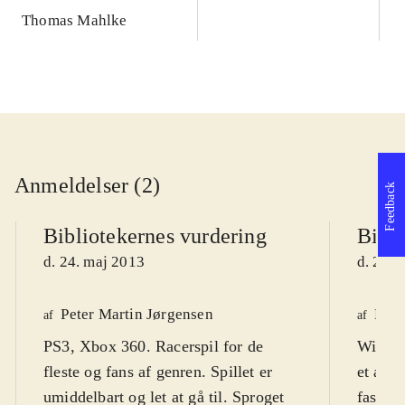
Thomas Mahlke
Anmeldelser (2)
Feedback
Bibliotekernes vurdering
Bibli
d. 24. maj 2013
d. 24. 
Peter Martin Jørgensen
Henr
af
af
PS3, Xbox 360. Racerspil for de
WiiU. 
fleste og fans af genren. Spillet er
et acti
umiddelbart og let at gå til. Sproget
fast an