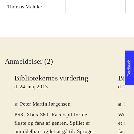
Thomas Mahlke
Anmeldelser (2)
Feedback
Bibliotekernes vurdering
Bibli
d. 24. maj 2013
d. 24. 
Peter Martin Jørgensen
Henr
af
af
PS3, Xbox 360. Racerspil for de
WiiU. 
fleste og fans af genren. Spillet er
et acti
umiddelbart og let at gå til. Sproget
fast an