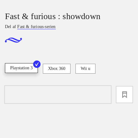
Fast & furious : showdown
Del af
Fast & furious-serien
Playstation 3
Xbox 360
Wii u
loading