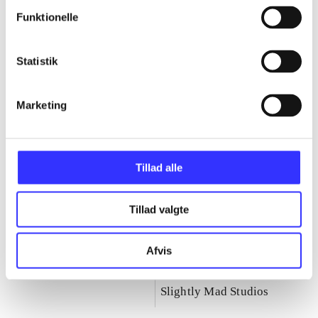
Fast & furious-serien
Funktionelle
Gå til serien
Statistik
Marketing
Tillad alle
Tillad valgte
Afvis
Fast & furious :
Fast & furious -
showdown
crossroads
Slightly Mad Studios