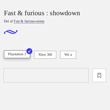
Fast & furious : showdown
Del af
Fast & furious-serien
Playstation 3
Xbox 360
Wii u
loading