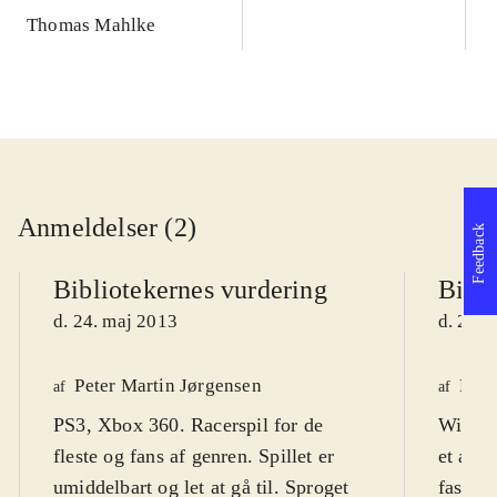
Thomas Mahlke
Anmeldelser (2)
Feedback
Bibliotekernes vurdering
Bibli
d. 24. maj 2013
d. 24. 
Peter Martin Jørgensen
Henr
af
af
PS3, Xbox 360. Racerspil for de
WiiU. 
fleste og fans af genren. Spillet er
et acti
umiddelbart og let at gå til. Sproget
fast an