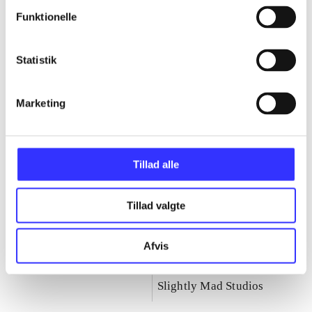
Fast & furious-serien
Funktionelle
Gå til serien
Statistik
Marketing
Tillad alle
Tillad valgte
Afvis
Fast & furious :
Fast & furious -
showdown
crossroads
Slightly Mad Studios