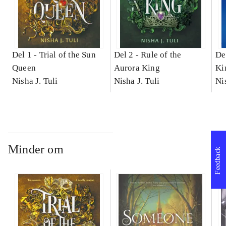
Del 1 -
Trial of the Sun
Del 2 -
Rule of the
De
Queen
Aurora King
Ki
Nisha J. Tuli
Nisha J. Tuli
Ni
Minder om
Feedback