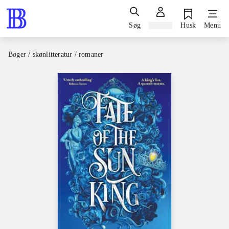
Søg
Log ind
Husk
Menu
Bøger / skønlitteratur / romaner