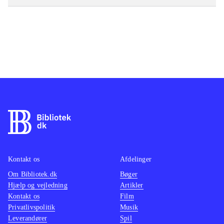
Kontakt os
Afdelinger
Om Bibliotek.dk
Bøger
Hjælp og vejledning
Artikler
Kontakt os
Film
Privatlivspolitik
Musik
Leverandører
Spil