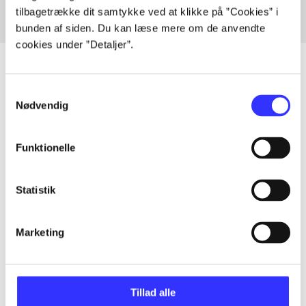
tilbagetrække dit samtykke ved at klikke på ”Cookies” i
bunden af siden. Du kan læse mere om de anvendte
cookies under ”Detaljer”.
Samtykkevalg
Nødvendig
Artikler
Alle registrerede artikler fordelt på udgivelser
Funktionelle
...
Statistik
...
Marketing
...
Tillad alle
...