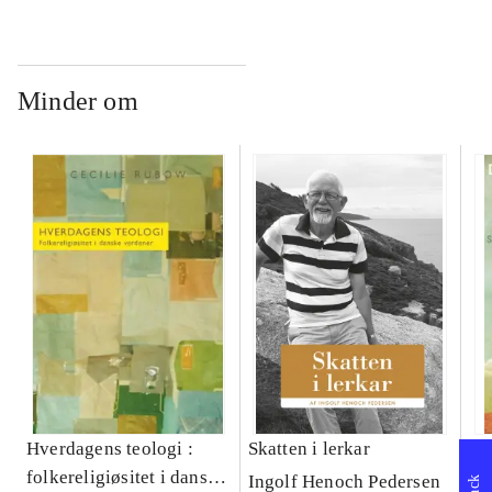
Minder om
Hverdagens teologi :
Skatten i lerkar
Det
folkereligiøsitet i danske
kr
Ingolf Henoch Pedersen