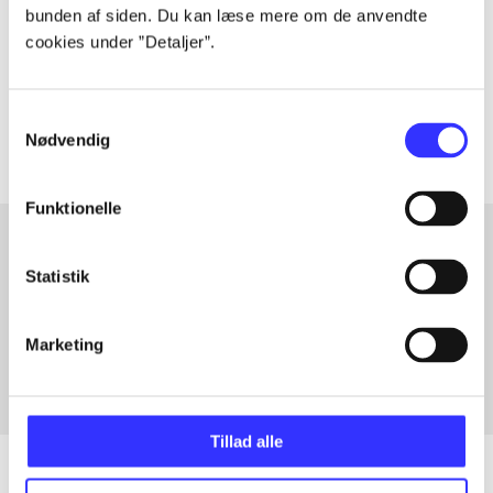
bunden af siden. Du kan læse mere om de anvendte
lorem ipsum dolor sit amet ...
cookies under ”Detaljer”.
Tidsskrift
Artiklerne i
handler ofte om
Samtykkevalg
Nødvendig
Funktionelle
Statistik
Artikler med samme emner
Fra
Marketing
Tillad alle