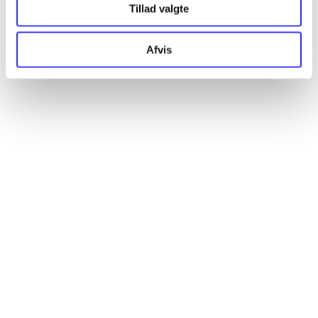
Tillad valgte
Artikler
Afvis
Alle registrerede artikler fordelt på udgivelser
...
...
...
...
...