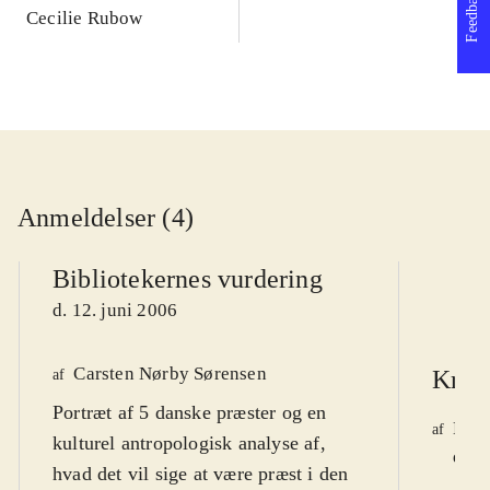
Feedback
verdener
Cecilie Rubow
Sv
Anmeldelser (4)
Bibliotekernes vurdering
d. 12. juni 2006
Carsten Nørby Sørensen
Krist
af
Portræt af 5 danske præster og en
Mort
af
kulturel antropologisk analyse af,
d. 1
hvad det vil sige at være præst i den