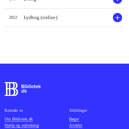
Lydbog (online)
2022
Kontakt os
Afdelinger
Om Bibliotek.dk
Bøger
Hjælp og vejledning
Artikler