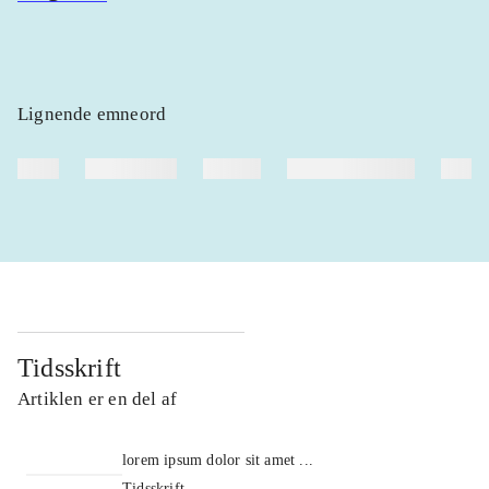
Lignende emneord
heste
børnebøger
ridning
hestesygdomme
vokal
Tidsskrift
Artiklen er en del af
lorem ipsum dolor sit amet ...
Tidsskrift