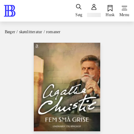
Søg
Log ind
Husk
Menu
Bøger / skønlitteratur / romaner