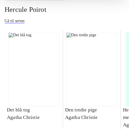
Hercule Poirot
Gå til serien
Det blå tog
Den tredie pige
He
Agatha Christie
Agatha Christie
me
Ag