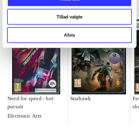
Minder om
Tillad valgte
Afvis
Need for speed - hot
Starhawk
Fa
pursuit
sh
Electronic Arts