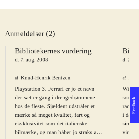
Anmeldelser (2)
Bibliotekernes vurdering
Bibli
d. 7. aug. 2008
d. 2. o
Knud-Henrik Bentzen
Finn
af
af
Playstation 3. Ferrari er jo et navn
Wii. Et
der sætter gang i drengedrømmene
som øns
Feedback
hos de fleste. Sjældent udstråler et
racer-
mærke så meget kvalitet, fart og
i den l
eksklusivitet som det italienske
simulat
bilmærke, og man håber jo straks at
virke k