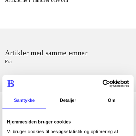
Artiklerne i
handler ofte om
Artikler med samme emner
Fra
Samtykke
Detaljer
Om
Artikler
Hjemmesiden bruger cookies
Alle registrerede artikler fordelt på udgivelser
Vi bruger cookies til besøgsstatistik og optimering af